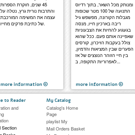
ומנותק מכל השאר, בתוך רדיוס
45 שנים, חוקרת הספרות
התנועה של 100 מטר שכופות
והתרבות נורית גרץ, נטלה על
מגבלות הקורונה, מפשפש גיל
עצמה את המשימה המורכבת
ריבה בארכיון חייו, מנסה
של כתיבת פרקים מחייו.
בגעגוע להחיות את הצבעוניות
שאפיינה אותם פעם. ככל שהוא
צולל בעקבות הזיכרון, קורסים
הפערים שבין המציאות והדמיון,
בין חיי הזוהר הנוצצים של אז
לאפרוריות התקופה, ב...
more information
more information
ce to Reader
My Catalog
ration and
Catalog's Home
ng
Page
ation
playlist My
l Section
Mail Orders Basket
ng Books