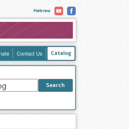
Hebrew
nate
Contact Us
Catalog
Search