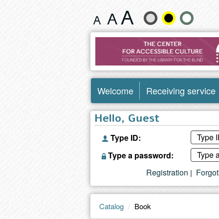
Book
Change
text
size
and
Welcome
Receiving service
color
Hello, Guest
Type ID:
Type a password:
Registration
Forgo
|
Catalog
Book