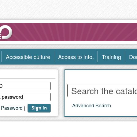
Accessible culture
Access to info.
Training
Do
Enter
words
to
Advanced Search
search
t Password
|
Sign In
the
catalog