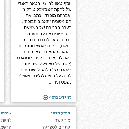
יוסף טאווילה, נגן הטאר האגדי
של להקת "אנסמבל טורקיז"
ואברהם מופרדי, כתבו את
הסימפוניה "האביב הבוכה".
בערב הבכורה של השמעת
הסימפוניה אירעה תאונת
דרכים, טאווילה נרדם תוך כדי
נהיגה, שניים מאנשי התזמורת
נהרגו. מהתאונה יצאו בחיים
טאווילה, אברם מופרדי ומרגרט
(זוגתו של טאווילה, שהייתה
הזמרת של הלהקה) שנהפכה
לנכה על כסא גלגלים. טאווילה
נשפט ונידו...
למידע נוסף
מידע חשוב
שירות 
צור קשר
להיות 
לתרום לספריה
הרשמה 