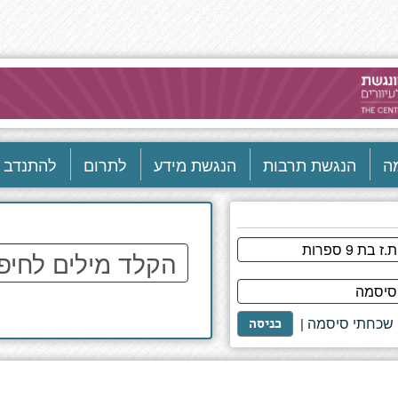
ה
הנגשת תרבות
הנגשת מידע
לתרום
להתנדב
הקלד
מילים
לחיפוש
באתר
שכחתי סיסמה
|
כניסה