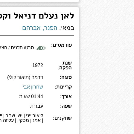
לאן נעלם דניאל וקס
במאי:
הפנר, אברהם
פורמטים:
סרט/ תכנית / הצגה
שנת
1972
הפקה:
סוגה:
דרמה (תיאור קולי)
קריינות:
שחרון אבי
אורך:
01:44 שעות
שפה:
עברית
ליאור ייני | ישי שחר |
שחקנים:
| אמנון מסקין | עליזה ר