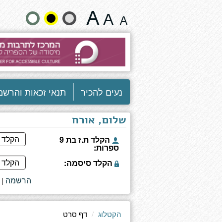
דף
שנה
סרט
גודל
טקסט
וצבעים:
נעים להכיר
תנאי זכאות והרשמ
שלום, אורח
הקלד ת.ז בת 9
ספרות:
הקלד סיסמה:
הרשמה
|
הקטלוג
דף סרט