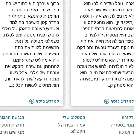
ארנון נובל (אדיר מילר) הוא
ברוך אוירבך הוא בחור ישיבה
חוזר בתשובה שקשור מאוד
בוגר שכבר מזמן פספס כל
לאימו ניצולת השואה - ויולטה
הזדמנות להינשא ונותר לגור
(תיקי דיין). הוא נוהג להסיע
בחדר קטן בישיבה בה למד
אותה להרצאות בבתי הספר
ולשמש כעוזרה הנאמן של מלכי
שם היא מספרת לתלמידים
לוין, שדכנית מנוסה ומפולפלת.
כיצד הצילה את חייה ואת חיי
כשמלכי מטילה עליו את
תינוקה בעזרת טבעת זהב דקה.
המשימה ללוות את בתה
כשמצבה הבריאותי של האם
הצעירה, שירה משדה התעופה
מתדרדר, הוא מחליט לנסוע
– הוא מחליט שהגיע זמנו
לעיר הולדתה ולחפש את אותה
להתחתן עם שירה ומבקש את
טבעת שהצילה את חייה. הוא
עזרתה של מלכי, אבל כשזו
פונה לבתו התחקירנית, איתה
מנסה דווקא לשדך לו את רות,
הוא מנותק ק...
הוא מחליט לעשות הכל כ...
למידע נוסף
למידע נוסף
לקורא
הקטלוג שלי
הנגשת תרבות
מנוי בספריה
עמוד הבית של
חדשות הספר
הקטלוג
ועדכון
מנגישים תרבו