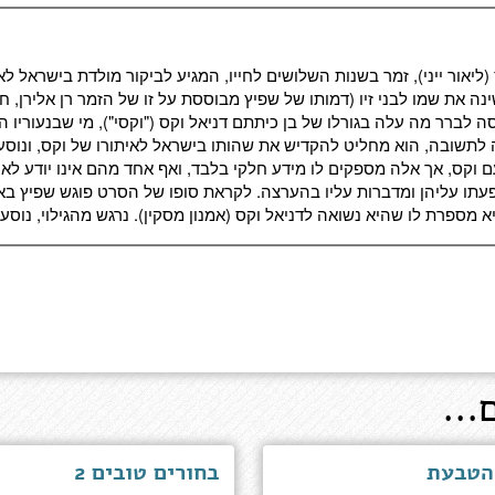
ליאור ייני), זמר בשנות השלושים לחייו, המגיע לביקור מולדת בישראל 
ה את שמו לבני זיו (דמותו של שפיץ מבוססת על זו של הזמר רן אלירן, ח
ה לברר מה עלה בגורלו של בן כיתתם דניאל וקס ("וקסי"), מי שבנעוריו 
וכה לתשובה, הוא מחליט להקדיש את שהותו בישראל לאיתורו של וקס, ונוס
 וקס, אך אלה מספקים לו מידע חלקי בלבד, ואף אחד מהם אינו יודע לאן
פעתו עליהן ומדברות עליו בהערצה. לקראת סופו של הסרט פוגש שפיץ בא
היא מספרת לו שהיא נשואה לדניאל וקס (אמנון מסקין). נרגש מהגילוי, נוס
...
הטבעת
בחורים טובים 2