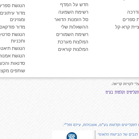
חדש על המדף
הנגשת ספרים
דרכה
רשימת השמעה
מדור עיתונים
 ספרים
סל הזמנות הדואר
ומגזינים
יית קרא-קל
ההשאלות שלי
מדור פודקאס
רשימת השמורים
הנגשת סרטים
ותכניות
המלצות מערכת
הנגשת תיאטרו
המלצות קוראים
הנגשת אמנות
סדנאות והכש
שותפים מקצוע
לי לקויות קריאה.
 לתקליטים וקלטות בע"מ, אשכולות, עילם ותל"י.
 לנכים של הביטוח הלאומי