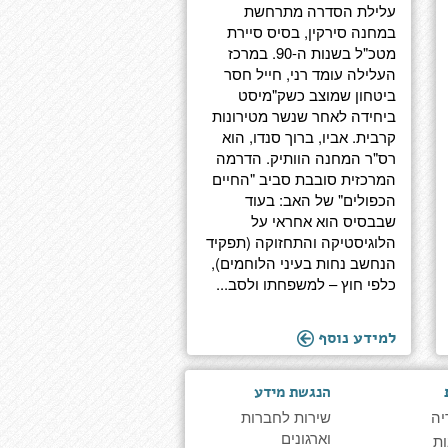
עלילת הסדרה מתרחשת
במחנה סירקין, בסיס סיירת
מטכ"ל בשנות ה-90. במרכז
העלילה עומד רני, חייל חסר
ביטחון שמוצב כשק"מיסט
ביחידה לאחר שנשר מטירונות
קרבית. אביו, ברוך סנדו, הוא
רס"ר המחנה הוותיק. הדרמה
המרכזית סובבת סביב "החיים
הכפולים" של האב: בעוד
שבבסיס הוא אחראי על
הלוגיסטיקה והתחזוקה (תפקיד
הנחשב נחות בעיני הלוחמים),
כלפי חוץ – למשפחתו ולסב...
למידע נוסף
הנגשת מידע
יה
שירות לחברות
וארגונים
ת