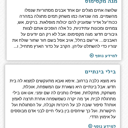
מגה מקסימוס
שלושה אחים מגלים יום אחד אבנים מסתוריות שנפלו
מהשמיים. מה שנראה כמו משחק תמים מתגלה במהרה
ככוח־על אדיר שמעניק להם יכולות מופלאות. ברקים, אש,
צמחים ומכונות עתידניות, כל אלה הופכים אותם לצוות
גיבורים חדש: מגה מקסימוס. אבל לא רק הם יודעים על
האבנים… אי־שם בחלל, אויב אפל בשם חור שחור שולח את
יצוריו כדי להשתלט עליהן. הקרב על כדור הארץ מתחיל, ו...
למידע נוסף
בילי בינתיים
גיא מוצא כלבה ברחוב. אימא ואבא מתעקשים למצוא לה בית
חדש. אבל בינתיים היא נשארת עם המשפחה, אוכלת,
משחקת, מתקלחת, ואפילו נותנים לה שם זמני. אט-אט בילי
מתרגלת לבית. אך מה יקרה כשמשפחה אחרת תרצה לאמץ
אותה? סיפור שובה לב על היכרות וקבלה, על הסתגלות ועל
היקשרות. ועל כך שיחסים בין בעלי חיים לבני אדם מבוססים
על אימוץ הדדי.
למידע נוסף