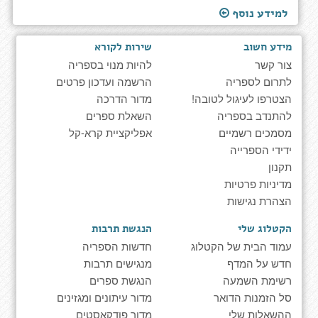
למידע נוסף
מידע חשוב
שירות לקורא
צור קשר
להיות מנוי בספריה
לתרום לספריה
הרשמה ועדכון פרטים
הצטרפו לעיגול לטובה!
מדור הדרכה
להתנדב בספריה
השאלת ספרים
מסמכים רשמיים
אפליקציית קרא-קל
ידידי הספרייה
תקנון
מדיניות פרטיות
הצהרת נגישות
הקטלוג שלי
הנגשת תרבות
עמוד הבית של הקטלוג
חדשות הספריה
חדש על המדף
מנגישים תרבות
רשימת השמעה
הנגשת ספרים
סל הזמנות הדואר
מדור עיתונים ומגזינים
ההשאלות שלי
מדור פודקאסטים