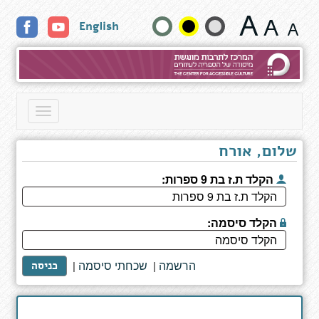
קרוקהייבן
שנה
English
2
-
גודל
המבוך
הנעלם
טקסט
וצבעים:
Toggle
navigation
שלום, אורח
הקלד ת.ז בת 9 ספרות:
הקלד סיסמה:
הרשמה
שכחתי סיסמה
|
|
כניסה