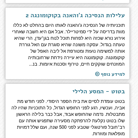
עלילות הנסיכה ג'והאנה בקוקומונגה 2
תוכניותיה של הנסיכה ג'והאנה לאותו היום בהחלט לא כללו
מוות בדריסה על ידי סמיטריילר. אבל אם היא חשבה שאחרי
אירוע נורא שכזה היא לפחות תוכל לנוח בגן־עדן, הרי שהיא
טעתה בגדול. עסקה משונה שהיא סוגרת עם האל גוררת
אותה למשימה נועזת ומטורפת אל ליבה האפל של
קוקומונגה. קוקומונגה היא עיירה נידחת שרחובותיה
המוזנחים שוקקים חיים, טירוף וסכנות איומות. בנ...
למידע נוסף
בטוט - המסע הלילי
בטוט עומדת לסיים את בית הספר היסודי. לפני חודש מת
אביה, ועכשיו, רגע לפני החופש הגדול, כל התוכניות שהיו לה
מתבטלות. נדמה שהחופש אבוד, אבל כבר בלילה הראשון
שלו בטוט נקלעת להרפתקה מסעירה שתפגיש אותה עם
רב־חובל פורטוגלי שטבע לפני 500 שנה, ועם שלל דמויות
מופלאות ומוזרות.