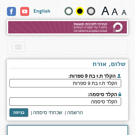
אחד
שנה
English
אחד
-
גודל
כל
סיפור
טקסט
-
מסע
וצבעים:
Toggle
navigation
שלום, אורח
הקלד ת.ז בת 9 ספרות:
הקלד סיסמה:
הרשמה
שכחתי סיסמה
|
|
כניסה