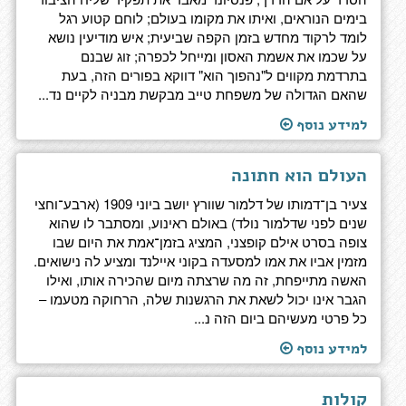
בימים הנוראים, ואיתו את מקומו בעולם; לוחם קטוע רגל
לומד לרקוד מחדש בזמן הקפה שביעית; איש מודיעין נושא
על שכמו את אשמת האסון ומייחל לכפרה; זוג שבנם
בתרדמת מקווים ל"נהפוך הוא" דווקא בפורים הזה, בעת
שהאם הגדולה של משפחת טייב מבקשת מבניה לקיים נד...
למידע נוסף
העולם הוא חתונה
צעיר בן־דמותו של דלמור שוורץ יושב ביוני 1909 (ארבע־וחצי
שנים לפני שדלמור נולד) באולם ראינוע, ומסתבר לו שהוא
צופה בסרט אילם קופצני, המציג בזמן־אמת את היום שבו
מזמין אביו את אמו למסעדה בקוני איילנד ומציע לה נישואים.
האשה מתייפחת, זה מה שרצתה מיום שהכירה אותו, ואילו
הגבר אינו יכול לשאת את הרגשנות שלה, הרחוקה מטעמו –
כל פרטי מעשיהם ביום הזה נ...
למידע נוסף
קולות