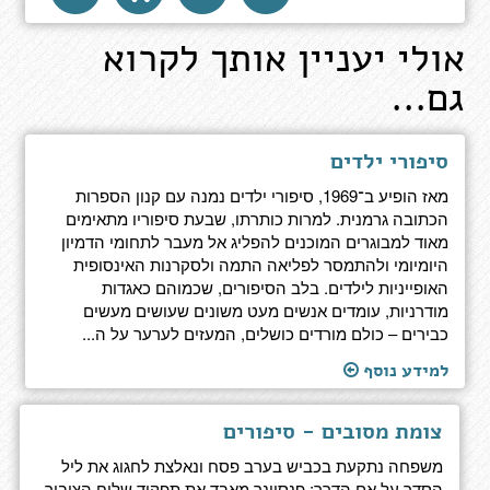
אולי יעניין אותך לקרוא
גם...
סיפורי ילדים
מאז הופיע ב־1969, סיפורי ילדים נמנה עם קנון הספרות
הכתובה גרמנית. למרות כותרתו, שבעת סיפוריו מתאימים
מאוד למבוגרים המוכנים להפליג אל מעבר לתחומי הדמיון
היומיומי ולהתמסר לפליאה התמה ולסקרנות האינסופית
האופייניות לילדים. בלב הסיפורים, שכמוהם כאגדות
מודרניות, עומדים אנשים מעט משונים שעושים מעשים
כבירים – כולם מורדים כושלים, המעזים לערער על ה...
למידע נוסף
צומת מסובים - סיפורים
משפחה נתקעת בכביש בערב פסח ונאלצת לחגוג את ליל
הסדר על אם הדרך; פנסיונר מאבד את תפקיד שליח הציבור