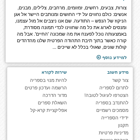
צורות, צבעים, רחשים, זמזומים, מרחבים, צלילים, מבנים,
אנשים: כולם נחווים על ידי החושים ומנותבים היישר אל אגן
הניקוז של הנפש – התודעה. שם אנו ניצבים אל מול עצמנו,
ומנסים לארוג את כל מה שחווינו לכדי תמונה מסודרת,
באמצעותה נוכל לפענח את מה שמכונה 'החיים'. אבל מה
קורה כאשר בתוך תיבת התהודה הפרטית שלנו מהדהדים
קולות שונים, שאולי בכלל לא שייכים ...
למידע נוסף
מידע חשוב
שירות לקורא
צור קשר
להיות מנוי בספריה
לתרום לספריה
הרשמה ועדכון פרטים
הצטרפו לעיגול לטובה!
מדור הדרכה
להתנדב בספריה
השאלת ספרים
מסמכים רשמיים
אפליקציית קרא-קל
ידידי הספרייה
תקנון
מדיניות פרטיות
הצהרת נגישות