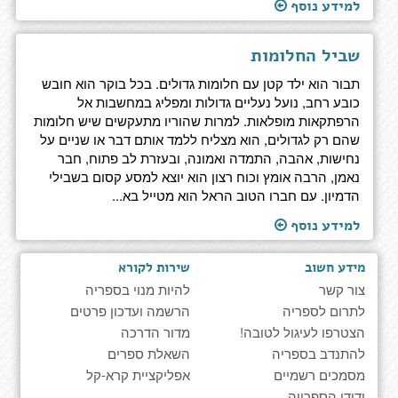
למידע נוסף
שביל החלומות
תבור הוא ילד קטן עם חלומות גדולים. בכל בוקר הוא חובש
כובע רחב, נועל נעליים גדולות ומפליג במחשבות אל
הרפתקאות מופלאות. למרות שהוריו מתעקשים שיש חלומות
שהם רק לגדולים, הוא מצליח ללמד אותם דבר או שניים על
נחישות, אהבה, התמדה ואמונה, ובעזרת לב פתוח, חבר
נאמן, הרבה אומץ וכוח רצון הוא יוצא למסע קסום בשבילי
הדמיון. עם חברו הטוב הראל הוא מטייל בא...
למידע נוסף
מידע חשוב
שירות לקורא
צור קשר
להיות מנוי בספריה
לתרום לספריה
הרשמה ועדכון פרטים
הצטרפו לעיגול לטובה!
מדור הדרכה
להתנדב בספריה
השאלת ספרים
מסמכים רשמיים
אפליקציית קרא-קל
ידידי הספרייה