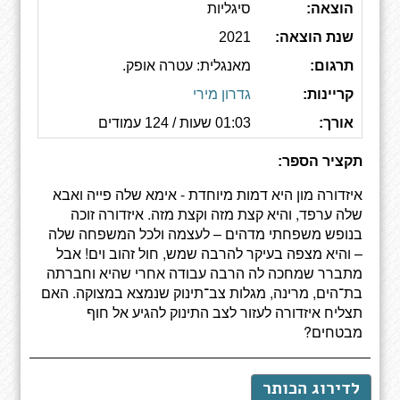
הוצאה:
סיגליות
שנת הוצאה:
2021
תרגום:
מאנגלית: עטרה אופק.
קריינות:
גדרון מירי
אורך:
01:03 שעות / 124 עמודים
תקציר הספר:
איזדורה מון היא דמות מיוחדת - אימא שלה פייה ואבא
שלה ערפד, והיא קצת מזה וקצת מזה. איזדורה זוכה
בנופש משפחתי מדהים – לעצמה ולכל המשפחה שלה
– והיא מצפה בעיקר להרבה שמש, חול זהוב וים! אבל
מתברר שמחכה לה הרבה עבודה אחרי שהיא וחברתה
בת־הים, מרינה, מגלות צב־תינוק שנמצא במצוקה. האם
תצליח איזדורה לעזור לצב התינוק להגיע אל חוף
מבטחים?
לדירוג הכותר