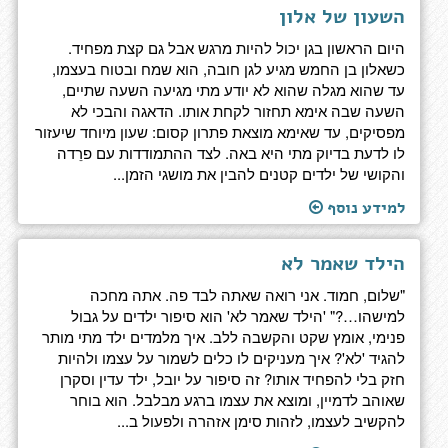
השעון של אלון
היום הראשון בגן יכול להיות מרגש אבל גם קצת מפחיד.
כשאלון בן החמש מגיע לגן חובה, הוא שמח ובטוח בעצמו,
עד שהוא מגלה שהוא לא יודע מתי מגיעה השעה שתיים,
השעה שבה אימא תחזור לקחת אותו. הדאגה והבכי לא
מפסיקים, עד שאימא מוצאת פתרון קסום: שעון מיוחד שיעזור
לו לדעת בדיוק מתי היא באה. לצד ההתמודדות עם פרֵדה
והקושי של ילדים קטנים להבין את מושגי הזמן...
למידע נוסף
הילד שאמר לא
"שלום, חמוד. אני רואה שאתה לבד פה. אתה מחכה
למישהו…?" 'הילד שאמר לא' הוא סיפור ילדים על גבול
פנימי, אומץ שקט והקשבה ללב. איך מלמדים ילד מתי מותר
להגיד 'לא'? איך מעניקים לו כלים לשמור על עצמו ולהיות
חזק בלי להפחיד אותו? זה סיפור על יובל, ילד עדין וסקרן
שאוהב לדמיין, ומוצא את עצמו ברגע מבלבל. הוא בוחר
להקשיב לעצמו, לזהות סימן אזהרה ולפעול ב...