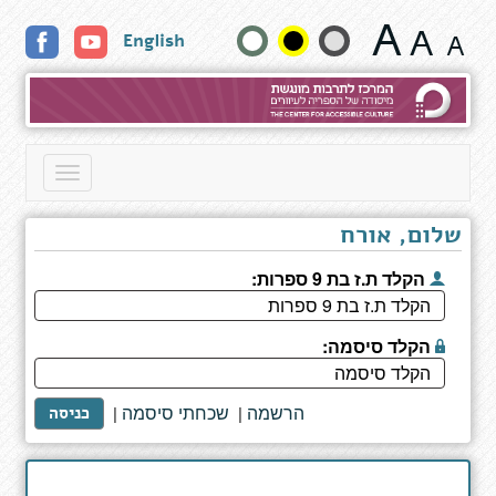
איזדורה
שנה
English
מון
11
גודל
-
בחוף
טקסט
הים
וצבעים:
Toggle
navigation
שלום, אורח
הקלד ת.ז בת 9 ספרות:
הקלד סיסמה:
הרשמה
שכחתי סיסמה
|
|
כניסה