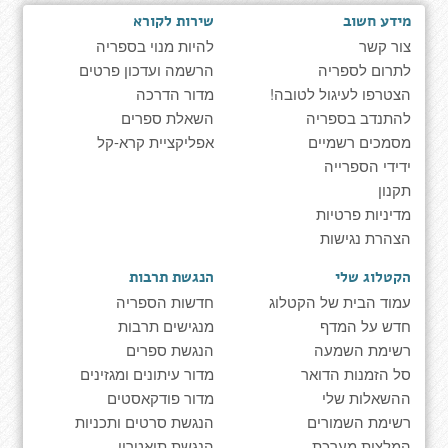
מידע חשוב
שירות לקורא
צור קשר
להיות מנוי בספריה
לתרום לספריה
הרשמה ועדכון פרטים
הצטרפו לעיגול לטובה!
מדור הדרכה
להתנדב בספריה
השאלת ספרים
מסמכים רשמיים
אפליקציית קרא-קל
ידידי הספרייה
תקנון
מדיניות פרטיות
הצהרת נגישות
הקטלוג שלי
הנגשת תרבות
עמוד הבית של הקטלוג
חדשות הספריה
חדש על המדף
מנגישים תרבות
רשימת השמעה
הנגשת ספרים
סל הזמנות הדואר
מדור עיתונים ומגזינים
ההשאלות שלי
מדור פודקאסטים
רשימת השמורים
הנגשת סרטים ותכניות
המלצות מערכת
הנגשת תיאטרון