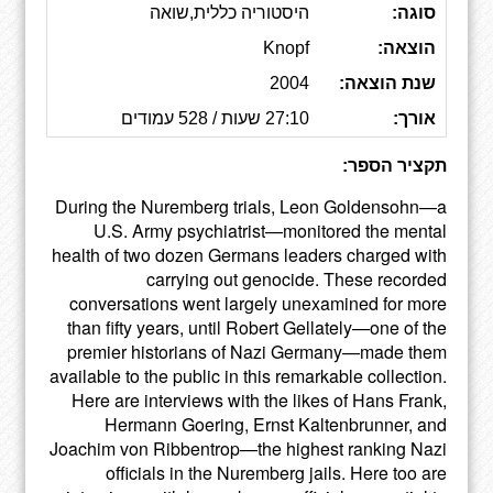
סוגה:
היסטוריה כללית,שואה
הוצאה:
Knopf
שנת הוצאה:
2004
אורך:
27:10 שעות / 528 עמודים
תקציר הספר:
During the Nuremberg trials, Leon Goldensohn—a
U.S. Army psychiatrist—monitored the mental
health of two dozen Germans leaders charged with
carrying out genocide. These recorded
conversations went largely unexamined for more
than fifty years, until Robert Gellately—one of the
premier historians of Nazi Germany—made them
available to the public in this remarkable collection.
Here are interviews with the likes of Hans Frank,
Hermann Goering, Ernst Kaltenbrunner, and
Joachim von Ribbentrop—the highest ranking Nazi
officials in the Nuremberg jails. Here too are