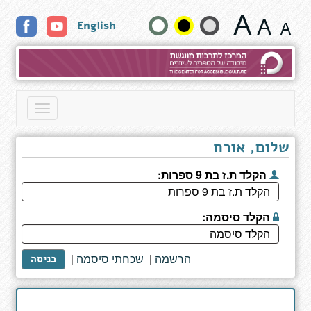
The
שנה
English
Nuremberg
Interviews
גודל
טקסט
וצבעים:
Toggle
navigation
שלום, אורח
הקלד ת.ז בת 9 ספרות:
הקלד סיסמה:
הרשמה
שכחתי סיסמה
|
|
כניסה