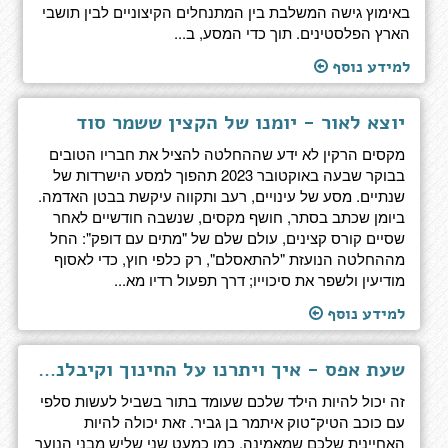
באימוץ גישה המשלבת בין המתנחלים הקיצוניים לבין תושבי
הארץ הפלסטינים. תוך כדי המסע, ב...
למידע נוסף
יוצא לאור - יומנו של הקצין ששמר סוד
מקסים הרקין לא ידע שההחלטה להציל את חבריו הטובים
בבוקר שבעה באוקטובר 2023 תהפוך למסע הישרדות של
שנתיים. מסע של עינויים, רעב ותקווה עיקשת בבטן האדמה.
ביומן שכתב בסתר, חושף מקסים, שנשבה חודשיים לאחר
שסיים קורס קצינים, עולם שלם של "מתים עם דופק": החל
מההחלטה הנועזת "להתאסלם", רק כלפי חוץ, כדי לאסוף
מודיעין ולשפר את סיכוייו; דרך תפעול רדיו מא...
למידע נוסף
שעת אפס - איך ויתרנו על החינוך וקיבלנו הפיכה משטרית, ואיך לתקן
זה יכול להיות הילד שלכם שעומד בתור בשביל לעשות סלפי
עם כוכב הטיק־טוק איתמר בן גביר. זאת יכולה להיות
האחיינית שלכם שמאמינה, כמו כמעט שני שליש מבני הנוער