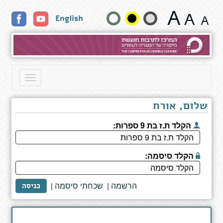
הרוב
שנה
English
טוב.
תודה
גודל
טקסט
וצבעים:
Toggle
navigation
שלום, אורח
הקלד ת.ז בת 9 ספרות:
הקלד סיסמה:
הרשמה
שכחתי סיסמה
|
|
כניסה