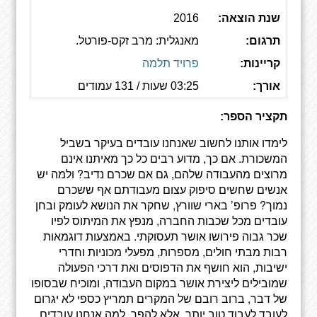
שנת הוצאה:
2016
תרגום:
מאנגלית: מרב זקס-פורטל.
קריינות:
פרויד תלמה
אורך:
03:25 שעות / 131 עמודים
תקציר הספר:
‫לימדו אותנו לחשוב שאנחנו עובדים בעיקר בשביל
המשכורת. אם כך, מדוע רבים כל כך מאיתנו אינם
מרוצים מהעבודה שלהם, גם אם שכרם נדיב? ולמה יש
אנשים שחשים סיפוק עצום מעבודתם אף ששכרם
נמוך? פרופ’ בארי שוורץ, שחקר את הנושא לעומק ובחן
עובדים מכל שכבות החברה, מנפץ את המיתוס לפיו
שכר גבוה פירושו אושר תעסוקתי. באמצעות דוגמאות
רבות מבתי חולים, מספרות, מפעלי מכוניות וחדרי
ישיבות, הוא חושף את הדפוסים ואת דרכי הפעולה
שמובילים ליצירת אושר במקום העבודה, ומוכיח שבסופו
של דבר, ברוב רובם של המקרים תמריץ כספי לא יגרום
לעובד לעבוד טוב יותר, אלא להפך. למה אנחנו עובדים