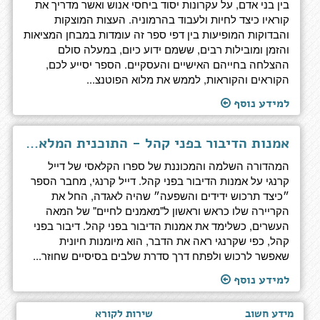
בין בני אדם, על עקרונות יסוד ביחסי אנוש ואשר מדריך את
קוראיו כיצד לחיות ולעבוד בהרמוניה. העצות המוצקות
והבדוקות המופיעות בין דפי ספר זה עומדות במבחן המציאות
והזמן ומובילות רבים, ששמם ידוע כיום, במעלה סולם
ההצלחה בחייהם האישיים והעסקיים. הספר יסייע לכם,
הקוראים והקוראות, לממש את מלוא הפוטנצ...
למידע נוסף
אמנות הדיבור בפני קהל - התוכנית המלאה, ערוכה מחדש ומעודכנת על ידי דוקטור ארתור פל
המהדורה השלמה והמכוננת של ספרו הקלאסי של דייל
קרנגי על אמנות הדיבור בפני קהל. דייל קרנגי, מחבר הספר
״כיצד תרכוש ידידים והשפעה״ שהיה לאגדה, החל את
הקריירה שלו כראש וראשון ל"מאמנים לחיים" של המאה
העשרים, כשלימד את אמנות הדיבור בפני קהל. דיבור בפני
קהל, כפי שקרנגי ראה את הדבר, הוא מיומנות חיונית
שאפשר לרכוש ולפתח דרך סדרת שלבים בסיסיים שחוזר...
למידע נוסף
מידע חשוב
שירות לקורא