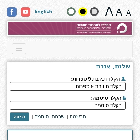
למה
שנה
English
אנחנו
עובדים
גודל
טקסט
וצבעים:
Toggle
navigation
שלום, אורח
הקלד ת.ז בת 9 ספרות:
הקלד סיסמה:
הרשמה
שכחתי סיסמה
|
|
כניסה