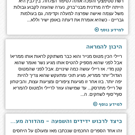
רשת סטימצקי והפכה אותה לסיפור הצלחה. בין לבין היא
הייתה ילדה מרדנית מבני־ברק, נערה שהעזה לקבוע גבולות
משל עצמה ואישה שפרצה למעלה וקדימה, גם בעולמות
גבריים - כשהיא אומרת את דעתה באופן ישיר וללא...
למידע נוסף
היכון להמראה
ריילי הכין מטוס מנייר והוא כבר משתוקק לראות אותו ממריא!
אבל לפני שהוא מספיק להטיס אותו מגיע נשר ואומר שהוא
קטן מדי. אז ריילי עושה כמה שינויים. אבל לפני שהמטוס
הגדול־יותר ממריא, מגיע תוכי ומתעקש שהוא צריך להיות
יפה יותר. בזו אחר זו מגיעות ציפורים ומציעות עצות, והביטחון
של ריילי מתרסק... עד שמישהו עוזר לריילי ולמטוס להמריא
סוף־סוף לשחקים. ה...
למידע נוסף
כיצד לרכוש ידידים והשפעה - מהדורה מעודכנת לדור המנהיגים הבא
זהו אחד הספרים החכמים שנכתבו מאז ומעולם על היחסים