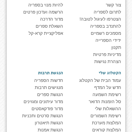
צור קשר
להיות מנוי בספריה
לתרום לספריה
הרשמה ועדכון פרטים
הצטרפו לעיגול לטובה!
מדור הדרכה
להתנדב בספריה
השאלת ספרים
מסמכים רשמיים
אפליקציית קרא-קל
ידידי הספרייה
תקנון
מדיניות פרטיות
הצהרת נגישות
הקטלוג שלי
הנגשת תרבות
עמוד הבית של הקטלוג
חדשות הספריה
חדש על המדף
מנגישים תרבות
רשימת השמעה
הנגשת ספרים
סל הזמנות הדואר
מדור עיתונים ומגזינים
ההשאלות שלי
מדור פודקאסטים
רשימת השמורים
הנגשת סרטים ותכניות
המלצות מערכת
הנגשת תיאטרון
המלצות קוראים
הנגשת אמנות