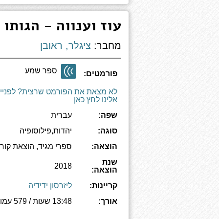
עוז וענווה - הגותו 
מחבר:
ציגלר, ראובן
ספר שמע
פורמטים:
לא מצאת את הפורמט שרצית? לפניי
אלינו לחץ כאן
שפה:
עברית
סוגה:
יהדות,פילוסופיה
הוצאה:
ספרי מגיד, הוצאת קורן
שנת
2018
הוצאה:
קריינות:
ליזרסון ידידיה
אורך:
13:48 שעות / 579 עמודים