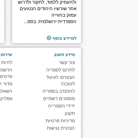
ולהעמיק ללמוד, לחקור ולדרוש
אחר שורשיו היהודים הנטועים
עמוק בהווייה
הספרדית-ירושלמית. בספ...
למידע נוסף
מידע חשוב
שירות 
צור קשר
להיות 
לתרום לספריה
הרשמה 
פרטים
הצטרפו לעיגול
לטובה!
מדור ה
להתנדב בספריה
השאלת
מסמכים רשמיים
אפליקצ
ידידי הספרייה
תקנון
מדיניות פרטיות
הצהרת נגישות