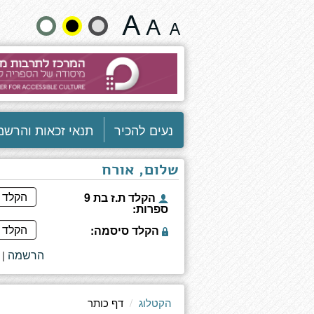
עוז
שנה
וענווה
-
גודל
הגותו
של
טקסט
הרב
יוסף
וצבעים:
דוב
נעים להכיר
תנאי זכאות והרשמ
סולוביצ'יק
שלום, אורח
הקלד ת.ז בת 9
ספרות:
הקלד סיסמה:
הרשמה
|
הקטלוג
דף כותר