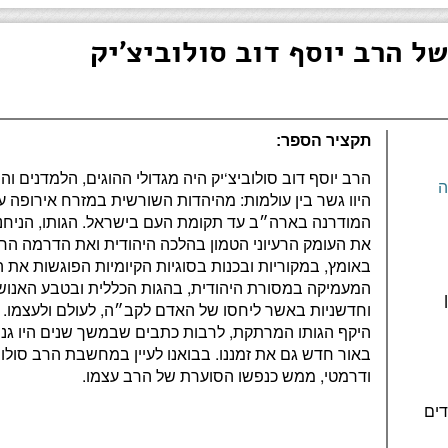
של הרב יוסף דוב סולוביצ'יק
תקציר הספר:
הרב יוסף דוב סולוביצ‘יק היה מגדולי ההוגים, הלמדנים וה
ה
היוו גשר בין עולמות: מהיהדות השורשית במזרח אירופה ע
המודרנה בארה״ב עד תקומת העם בישראל. הגותו, הניחנ
את העומק הרעיוני הטמון בהלכה היהודית ואת הדרמה החוו
באומץ, במקוריות ובכנות בסוגיות הקיומיות הפוגשות את ה
המעמיקה במסורת היהודית, בהגות הכללית ובטבע האנושי 
וחדשניות באשר ליחסו של האדם לקב״ה, לעולם ולעצמו. "ע
היקף הגותו המרתקת, לרבות כתבים שבמשך שנים היו גנוז
באור חדש גם את זמננו. בבואנו לעיין במחשבת הרב סולוב
ודרמטי, ממש כנפשו הסוערת של הרב עצמו.