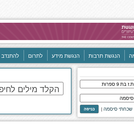
ה
הנגשת תרבות
הנגשת מידע
לתרום
להתנדב
הקלד
מילים
לחיפוש
באתר
שכחתי סיסמה
|
כניסה