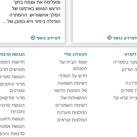
ומעלימה את עצמה בתוך
הרעש הגועש בארמונו של
המלך אחשוורוש. ההסתרה
הגדולה ביותר היא כמובן של ...
למידע נוסף
למידע נוסף
לקורא
הקטלוג שלי
הנגשת תרבות
מנוי בספריה
עמוד הבית של
חדשות הספר
הקטלוג
ועדכון
מנגישים תרבו
חדש על המדף
הנגשת ספרים
דרכה
רשימת השמעה
מדור עיתונים
 ספרים
סל הזמנות הדואר
ומגזינים
יית קרא-קל
ההשאלות שלי
מדור פודקאס
רשימת השמורים
הנגשת סרטים
ותכניות
המלצות מערכת
הנגשת תיאטרו
המלצות קוראים
הנגשת אמנות
סדנאות והכש