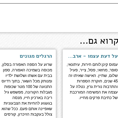
רוא גם...
על דעת עצמו - ארבעה פרקי חיים של עמוס קינן
הרגלים מגונים
עמוס קינן:לוחם חירות, עיתונאי,
שרוע על הספה האפורה בסלון,
סופר, מחזאי, פסל, צייר, פעיל
מכוסה בשמיכה האפורה, ספון
שלום, שתיין. האישה שאיתו זה
בבית עם אשתו ושלושת ילדיו
45 שנים, חוקרת הספרות
ומנותק מכל השאר, בתוך רדיוס
והתרבות נורית גרץ, נטלה על
התנועה של 100 מטר שכופות
עצמה את המשימה המורכבת
מגבלות הקורונה, מפשפש גיל
של כתיבת פרקים מחייו.
ריבה בארכיון חייו, מנסה
בגעגוע להחיות את הצבעוניות
שאפיינה אותם פעם. ככל שהוא
צולל בעקבות הזיכרון, קורסים