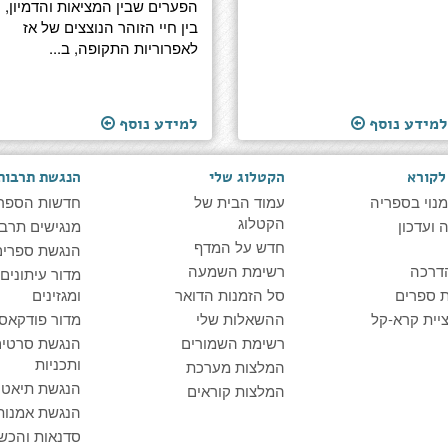
הפערים שבין המציאות והדמיון,
בין חיי הזוהר הנוצצים של אז
לאפרוריות התקופה, ב...
למידע נוסף
למידע נוסף
לקורא
הקטלוג שלי
הנגשת תרבות
מנוי בספריה
עמוד הבית של
חדשות הספר
הקטלוג
ועדכון
מנגישים תרבו
חדש על המדף
הנגשת ספרים
דרכה
רשימת השמעה
מדור עיתונים
 ספרים
סל הזמנות הדואר
ומגזינים
יית קרא-קל
ההשאלות שלי
מדור פודקאס
רשימת השמורים
הנגשת סרטים
ותכניות
המלצות מערכת
הנגשת תיאטרו
המלצות קוראים
הנגשת אמנות
סדנאות והכש