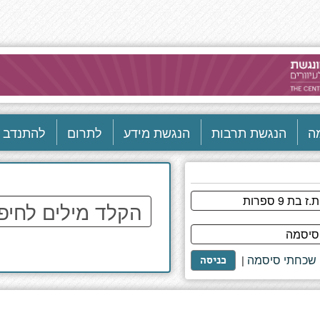
ה
הנגשת תרבות
הנגשת מידע
לתרום
להתנדב
הקלד
מילים
לחיפוש
באתר
שכחתי סיסמה
|
כניסה