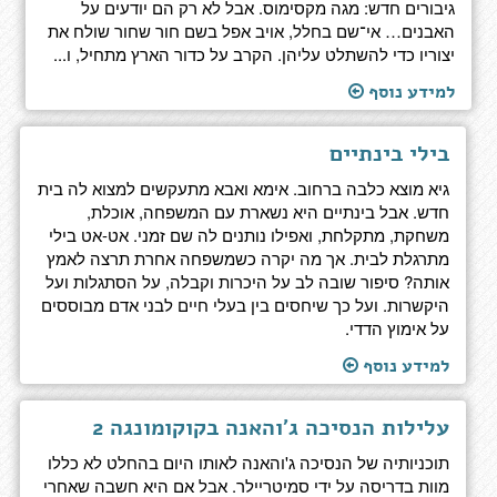
גיבורים חדש: מגה מקסימוס. אבל לא רק הם יודעים על
האבנים… אי־שם בחלל, אויב אפל בשם חור שחור שולח את
יצוריו כדי להשתלט עליהן. הקרב על כדור הארץ מתחיל, ו...
למידע נוסף
בילי בינתיים
גיא מוצא כלבה ברחוב. אימא ואבא מתעקשים למצוא לה בית
חדש. אבל בינתיים היא נשארת עם המשפחה, אוכלת,
משחקת, מתקלחת, ואפילו נותנים לה שם זמני. אט-אט בילי
מתרגלת לבית. אך מה יקרה כשמשפחה אחרת תרצה לאמץ
אותה? סיפור שובה לב על היכרות וקבלה, על הסתגלות ועל
היקשרות. ועל כך שיחסים בין בעלי חיים לבני אדם מבוססים
על אימוץ הדדי.
למידע נוסף
עלילות הנסיכה ג'והאנה בקוקומונגה 2
תוכניותיה של הנסיכה ג'והאנה לאותו היום בהחלט לא כללו
מוות בדריסה על ידי סמיטריילר. אבל אם היא חשבה שאחרי