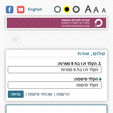
מנהרת
שנה
English
הזמן
6
גודל
-
מבצע
טקסט
משה
וצבעים:
Toggle
navigation
שלום, אורח
הקלד ת.ז בת 9 ספרות:
הקלד סיסמה:
הרשמה
שכחתי סיסמה
|
|
כניסה