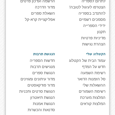
לתרום לספריה
הרשמה ועדכון פרטים
הצטרפו לעיגול לטובה!
מדור הדרכה
להתנדב בספריה
השאלת ספרים
מסמכים רשמיים
אפליקציית קרא-קל
ידידי הספרייה
תקנון
מדיניות פרטיות
הצהרת נגישות
הקטלוג שלי
הנגשת תרבות
עמוד הבית של הקטלוג
חדשות הספריה
חדש על המדף
מנגישים תרבות
רשימת השמעה
הנגשת ספרים
סל הזמנות הדואר
מדור עיתונים ומגזינים
ההשאלות שלי
מדור פודקאסטים
רשימת השמורים
הנגשת סרטים ותכניות
המלצות מערכת
הנגשת תיאטרון
המלצות קוראים
הנגשת אמנות
סדנאות והכשרות