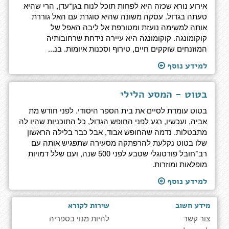
אירוע נורא שכזה היא לפחות תוכל לנוח בגן־עדן, הרי שהיא
טעתה בגדול. עסקה משונה שהיא סוגרת עם האל גוררת
אותה למשימה נועזת ומטורפת אל ליבה האפל של
קוקומונגה. קוקומונגה היא עיירה נידחת שרחובותיה
המוזנחים שוקקים חיים, טירוף וסכנות איומות. בנ...
למידע נוסף
בטוט - המסע הלילי
בטוט עומדת לסיים את בית הספר היסודי. לפני חודש מת
אביה, ועכשיו, רגע לפני החופש הגדול, כל התוכניות שהיו לה
מתבטלות. נדמה שהחופש אבוד, אבל כבר בלילה הראשון
שלו בטוט נקלעת להרפתקה מסעירה שתפגיש אותה עם
רב־חובל פורטוגלי שטבע לפני 500 שנה, ועם שלל דמויות
מופלאות ומוזרות.
למידע נוסף
מידע חשוב
שירות לקורא
צור קשר
להיות מנוי בספריה