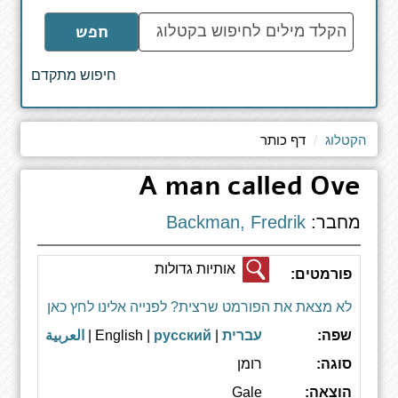
הקלד
חפש
מילים
לחיפוש
חיפוש מתקדם
באתר
הקטלוג
דף כותר
A man called Ove
מחבר:
Backman, Fredrik
אותיות גדולות
פורמטים:
לא מצאת את הפורמט שרצית? לפנייה אלינו לחץ כאן
שפה:
עברית
| English |
русский
|
العربية
סוגה:
רומן
הוצאה:
Gale