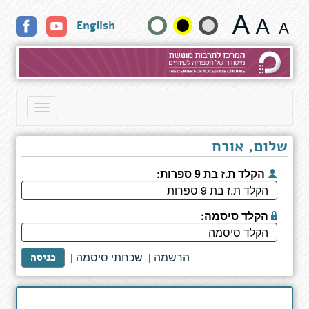
איש
שנה
English
ושמו
אובה
גודל
טקסט
וצבעים:
Toggle
navigation
שלום, אורח
הקלד ת.ז בת 9 ספרות:
הקלד סיסמה:
הרשמה
שכחתי סיסמה
|
|
כניסה