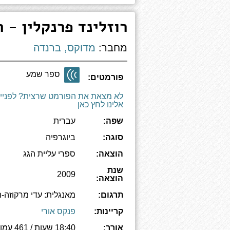
רוזלינד פרנקלין - 
מחבר:
מדוקס, ברנדה
ספר שמע
פורמטים:
לא מצאת את הפורמט שרצית? לפניי
אלינו לחץ כאן
שפה:
עברית
סוגה:
ביוגרפיה
הוצאה:
ספרי עליית הגג
שנת
2009
הוצאה:
תרגום:
מאנגלית: עדי מרקוזה-ה
קריינות:
פנקס אורי
אורך:
18:40 שעות / 461 עמודים