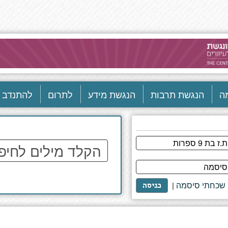
ה
הנגשת תרבות
הנגשת מידע
לתרום
להתנדב
הקלד
מילים
לחיפוש
באתר
שכחתי סיסמה
|
כניסה