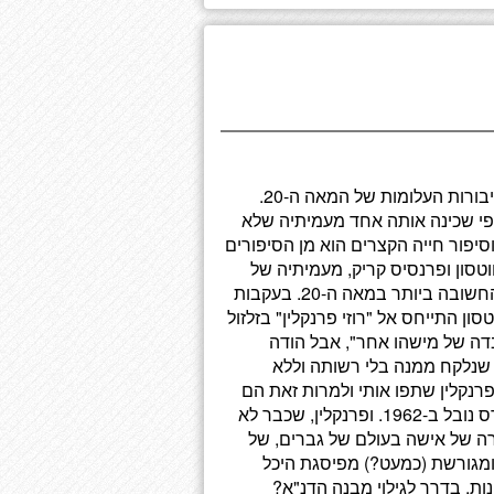
סיפור חייה של רוזלינד פרנקלין הכימאית הפיזיקאית מן הגיבורות העלומות של המאה ה-20.
כפי שכינה אותה אחד מעמיתיה שלא
לה חיבה, היא מן הגיבורות העלומות של המאה ה-20, וסיפור חייה הקצרים הוא מן הסיפורים
 המודרני. ב-1953 גילו ג'יימס ווטסון ופרנסיס קריק, מעמיתיה של
פרנקלין, את מבנה הדנ"א, לדעת רבים התגלית המדעית החשובה ביותר במאה ה-20. בעקבות
כו לתהילת עולם. בספרו הסליל הכפול (1968), ווטסון התייחס אל "רוזי פרנקלין" בזלזול
דה של מישהו אחר", אבל הודה
, ושצילום הרנטגן מס' 51 שצילמה, שנלקח ממנה בלי רשותה וללא
פרנקלין שתפו אותי ולמרות זאת הם
לא טרחו להזכיר את שמה בנאום שנשאו לרגל זכייתם בפרס נובל ב-1962. ופרנקלין, שכבר לא
ורה של אישה בעולם של גברים, של
ית צעירה ומבריקה, שמתה בדמי ימיה, והיא בת 37, ומגורשת (כמעט?) מפיסגת היכל
ת, בדרך לגילוי מבנה הדנ"א?