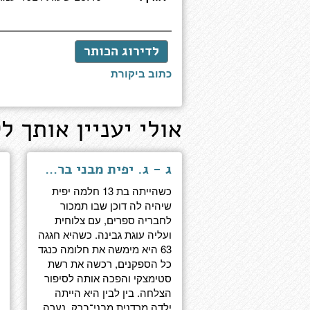
לדירוג הכותר
כתוב ביקורת
אולי יעניין אותך לק
ג - ג. יפית מבני ברק לפסגת עולם העסקים
כשהייתה בת 13 חלמה יפית
שיהיה לה דוכן שבו תמכור
לחבריה ספרים, עם צלוחית
ועליה עוגת גבינה. כשהיא חגגה
63 היא מימשה את חלומה כנגד
כל הספקנים, רכשה את רשת
סטימצקי והפכה אותה לסיפור
הצלחה. בין לבין היא הייתה
ילדה מרדנית מבני־ברק, נערה