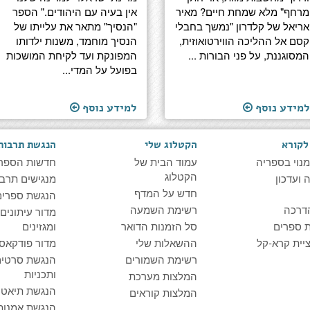
מרחף" מלא שמחת חיים? מאיר
אין בעיה עם היהודים." הספר
אריאל של קלדרון "נמשך בחבלי
"הנסיך" מתאר את עלייתו של
קסם אל ההליכה הווירטואוזית,
הנסיך מוחמד, משנות ילדותו
המסוגננת, על פני הבורות ...
המפונקת ועד לקיחת המושכות
בפועל על המדי...
למידע נוסף
למידע נוסף
לקורא
הקטלוג שלי
הנגשת תרבות
מנוי בספריה
עמוד הבית של
חדשות הספר
הקטלוג
ועדכון
מנגישים תרבו
חדש על המדף
הנגשת ספרים
דרכה
רשימת השמעה
מדור עיתונים
 ספרים
סל הזמנות הדואר
ומגזינים
יית קרא-קל
ההשאלות שלי
מדור פודקאס
רשימת השמורים
הנגשת סרטים
ותכניות
המלצות מערכת
הנגשת תיאטרו
המלצות קוראים
הנגשת אמנות