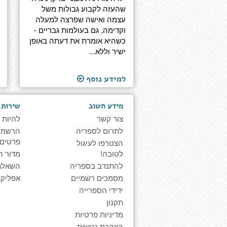
שהעזה לקבוע גבולות משל
עצמה ואישה שפרצה למעלה
וקדימה, גם בעולמות גבריים -
כשהיא אומרת את דעתה באופן
ישיר וללא...
למידע נוסף
מידע חשוב
שירות 
צור קשר
להיות 
לתרום לספריה
הרשמה 
פרטים
הצטרפו לעיגול
לטובה!
מדור ה
להתנדב בספריה
השאלת
מסמכים רשמיים
אפליקצ
ידידי הספרייה
תקנון
מדיניות פרטיות
הצהרת נגישות