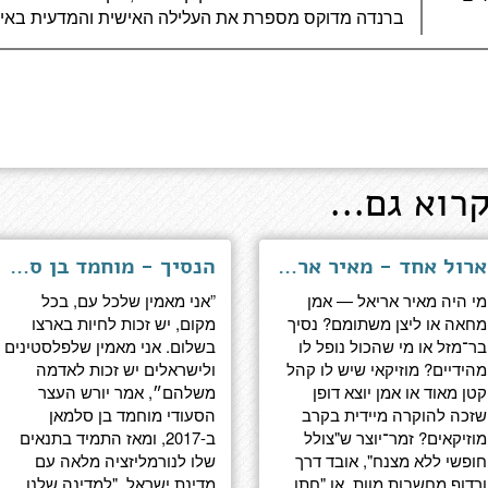
ברנדה מדוקס מספרת את העלילה האישית והמדעית באיפ
רוא גם...
ארול אחד - מאיר אריאל, ביוגרפיה
הנסיך - מוחמד בן סלמאן, האיש ששינה את ערב הסעודית
מי היה מאיר אריאל — אמן
”אני מאמין שלכל עם, בכל
מחאה או ליצן משתומם? נסיך
מקום, יש זכות לחיות בארצו
בר־מזל או מי שהכול נופל לו
בשלום. אני מאמין שלפלסטינים
מהידיים? מוזיקאי שיש לו קהל
ולישראלים יש זכות לאדמה
קטן מאוד או אמן יוצא דופן
משלהם״, אמר יורש העצר
שזכה להוקרה מיידית בקרב
הסעודי מוחמד בן סלמאן
מוזיקאים? זמר־יוצר ש"צולל
ב-2017, ומאז התמיד בתנאים
חופשי ללא מצנח", אובד דרך
שלו לנורמליזציה מלאה עם
ורדוף מחשבות מוות, או "חתן
מדינת ישראל. "למדינה שלנו