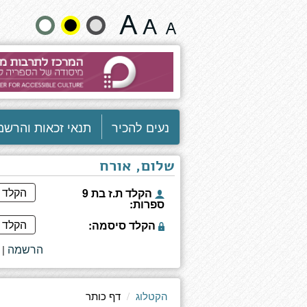
רוזלינד
שנה
פרנקלין
-
גודל
הגברת
האפלה
טקסט
של
הדנ"א
וצבעים:
נעים להכיר
תנאי זכאות והרשמ
שלום, אורח
הקלד ת.ז בת 9
ספרות:
הקלד סיסמה:
הרשמה
|
הקטלוג
דף כותר