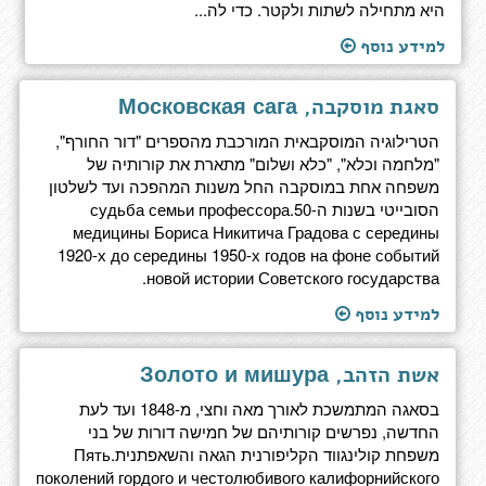
היא מתחילה לשתות ולקטר. כדי לה...
למידע נוסף
סאגת מוסקבה, Московская сага
הטרילוגיה המוסקבאית המורכבת מהספרים "דור החורף",
"מלחמה וכלא", "כלא ושלום" מתארת את קורותיה של
משפחה אחת במוסקבה החל משנות המהפכה ועד לשלטון
הסובייטי בשנות ה-50.судьба семьи профессора
медицины Бориса Никитича Градова с середины
1920-х до середины 1950-х годов на фоне событий
новой истории Советского государства.
למידע נוסף
אשת הזהב, Золото и мишура
בסאגה המתמשכת לאורך מאה וחצי, מ-1848 ועד לעת
החדשה, נפרשים קורותיהם של חמישה דורות של בני
משפחת קולינגווד הקליפורנית הגאה והשאפתנית.Пять
поколений гордого и честолюбивого калифорнийского