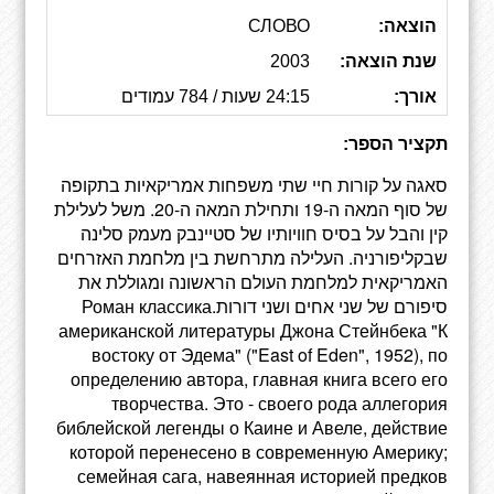
הוצאה:
СЛОВО
שנת הוצאה:
2003
אורך:
24:15 שעות / 784 עמודים
תקציר הספר:
סאגה על קורות חיי שתי משפחות אמריקאיות בתקופה
של סוף המאה ה-19 ותחילת המאה ה-20. משל לעלילת
קין והבל על בסיס חוויותיו של סטיינבק מעמק סלינה
שבקליפורניה. העלילה מתרחשת בין מלחמת האזרחים
האמריקאית למלחמת העולם הראשונה ומגוללת את
סיפורם של שני אחים ושני דורות.‏Роман классика
американской литературы Джона Стейнбека "К
востоку от Эдема" ("East of Eden", 1952), по
определению автора, главная книга всего его
творчества. Это - своего рода аллегория
библейской легенды о Каине и Авеле, действие
которой перенесено в современную Америку;
семейная сага, навеянная историей предков