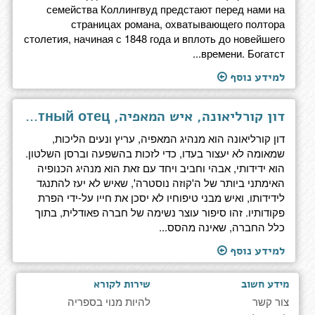
семейства Коллингвуд предстают перед нами на
страницах романа, охватывающего полтора
столетия, начиная с 1848 года и вплоть до новейшего
времени. Богатст...
למידע נוסף
דון קורליאונה, איש המאפיה, Крестный отец
דון קורליאונה הוא מנהיג המאפיה, עריץ ונעים הליכות,
שמאומה לא יעצור בעדו, כדי לזכות בהשפעה וברסן השלטון.
הוא ידידותי, אבהי וחביב ויחד עם זאת הוא מנהיג הכנופיה
האימתני ביותר של ה'קוזה נוסטרה', שאיש לא יעז להתנגד
לידידותו, ואיש מבני טיפוחיו לא יסכן את חייו על-ידי הפרת
פקודותיו. זהו סיפור עוצר נשימה של חברה פאודלית, בתוך
כלל החברה, שאינה מהסס...
למידע נוסף
מידע חשוב
שירות לקורא
צור קשר
להיות מנוי בספריה