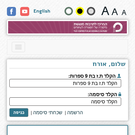
קדמת
שנה
English
עדן
גודל
טקסט
וצבעים:
Toggle
navigation
שלום, אורח
הקלד ת.ז בת 9 ספרות:
הקלד סיסמה:
הרשמה
שכחתי סיסמה
|
|
כניסה