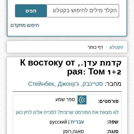
הקלד
חפש
מילים
לחיפוש
חיפוש מתקדם
באתר
הקטלוג
דף כותר
קדמת עדן., К востоку от
рая: Том 1+2
מחבר:
סטיינבק, ג'וןСтейнбек, Джон
ספר שמע
פורמטים:
לא מצאת את הפורמט שרצית? לפנייה אלינו לחץ כאן
שפה:
עברית
| русский
סוגה:
סאגה,רומן