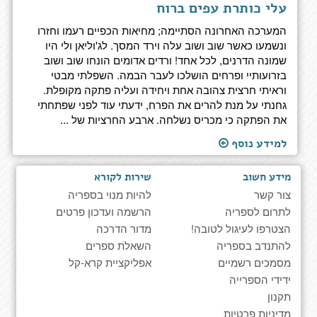
עלי כותרת עפים ברוח
המערכה האחרונה הסתיימה; מחיאות הכפיים רעמו וחזרו
ונשמעו כאשר שוב ושוב עלה וירד המסך. לג'וליאן ולי היו
שמונה הדרנים, לכל אחד! ורדים אדומים הונחו שוב ושוב
בזרועותיי ופרחים הושלכו לעבר הבמה. השפלתי מבטי
וראיתי חרצית צהובה אחת ויחידה ועליה פתקה מקופלת.
גחנתי על מנת להרים את הפרח, ידעתי עוד לפני שפתחתי
את הפתקה כי מכריס נשלחה. ארבע החרציות של ...
למידע נוסף
מידע חשוב
שירות לקורא
צור קשר
להיות מנוי בספריה
לתרום לספריה
הרשמה ועדכון פרטים
הצטרפו לעיגול לטובה!
מדור הדרכה
להתנדב בספריה
השאלת ספרים
מסמכים רשמיים
אפליקציית קרא-קל
ידידי הספרייה
תקנון
מדיניות פרטיות