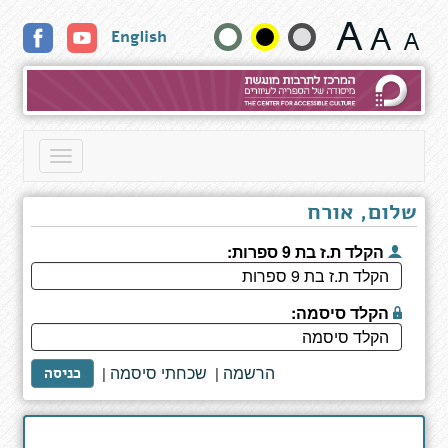
סיפורי
שנה
English
קנטרברי
גודל
טקסט
וצבעים:
Toggle
navigation
שלום, אורח
הקלד ת.ז בת 9 ספרות:
הקלד סיסמה:
הרשמה
שכחתי סיסמה
|
|
כניסה