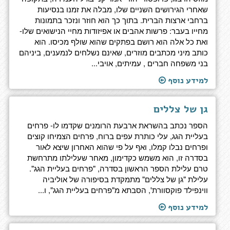
שאחרי הגירושים השניים שלו, מבלה את זמנו בנסיעות
ברחבי ארצות הברית. בתוך כך הוא חוזר ונזכר בתמונות
מחייו בעבר: פרשות אהבים או אפיזודות מחיי הנישואים שלו-
ואת כל אלה הוא רושם בפתקים שהוא שולף מכיסו. הוא
כותב מיני מכתבים מוזרים, שאינם נשלחים לנמענים, ביניהם
בני משפחה חברים , עמיתים, אויבי...
למידע נוסף
גן של צללים
הספר נכתב בהשראת ארבעת הרומנים שקדמו לו- פרחים
בעליית הגג, עלי כותרת עפים ברוח, פרחים הצמיחו קוצים
ופרחים נבלו קמלו, ואף על פי שהוא האחרון שיצא לאור
בסדרה זו, הוא משמש כקדימון, מאחר שעלילתו מתרחשת
טרם עלילת הספר הראשון בסדרה, "פרחים בעליית הגג".
עלילת "גן של צללים" מתמקדת בסיפורה של אוליביה
ווינפילד פוקסוורת', הסבתא מ"פרחים בעליית הגג", ו...
למידע נוסף