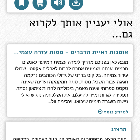
אולי יעניין אותך לקרוא
גם...
אומנות ראיית הדברים - מסות עזרה עצמית עבור חכמים
מובא כאן בפניכם מדריך לעזרה עצמית המיועד לאנשים
חכמים. אנחנו מזמינים אתכם לברוח לאקלים אקזוטי, שכולו
עידוד צמיחה. בליקוט בררני של גדולי הכותבים נרקמה
חגיגה עבור השכל. מסות, סוגה חמקמקה ועדינה שאינה
טקסט ספרותי ואינה מאמר, ביכולתה להרוות צימאון נסתר.
תפקידה לגרות ומייד להיעלם. את השלכותיה נרגיש ואולי
ניישם בשגרת הימים שיבואו. וירג'יניה וול...
למידע נוסף
הרצוג
מוזס הרצוג, פרופסור יהודי-אמריקני בגיל העמידה, בתקופה