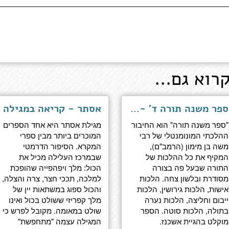
רוא גם...
ספר משנה תורה ד' - ספר נשים
אסתר - קריאה במגילה
"ספר משנה תורה" הוא החיבור
מגילת אסתר היא אחד הספרים
ההלכתי המונומנטלי של רבי
המוכרים ביותר מבין ספרי
משה בן מימון (הרמב"ם),
המקרא. הסיפור הדרמטי
המקיף את כל ההלכות של
שבמרכז העלילה מכיל את
התורה שבעל פה בצורה
הכול: מלך ויפהפייה שהופכת
מסודרת ובלשון צחה. הלכות
למלכה, תככי חצר, צרה והצלה,
אישות, הלכות גירושין, הלכות
והכול ספוג במשתאות יין של
ייבום וחליצה, הלכות נערה
מלך קפריזי ששולט בכול ואינו
בתולה, הלכות סוטה. הספר
שולט במאומה. מקובל לפרש כי
מוקלט בהגיית אשכנז.
המגילה עצמה "מתחפשת"