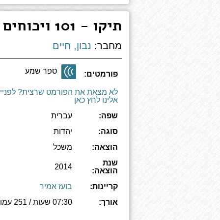
תיקו - 101 ויכוחים גדולים של היהדות
מחבר:
נבון, חיים
ספר שמע
פורמטים:
לא מצאת את הפורמט שרצית? לפניי
אלינו לחץ כאן
שפה:
עברית
סוגה:
יהדות
הוצאה:
משכל
שנת
2014
הוצאה:
קריינות:
בועז אמיר
אורך:
07:30 שעות / 251 עמודים