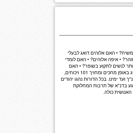
שיח? • האם אלוהים דואג לבעלי
הר? • איפה אלוהים? • האם לומדי
תר לנשים לתקוע בשופר? • האם
כדאי לפקח על המחירים? • באיזה צבע התכלת? תיקו מציג באופן מחכים ומחויך 101 ויכוחים,
בורי התנ"ך ועד ימינו. בכל הדורות נהגו יהודים
נוגע בדנ"א של תרבות המחלוקת
האנושית כולה.