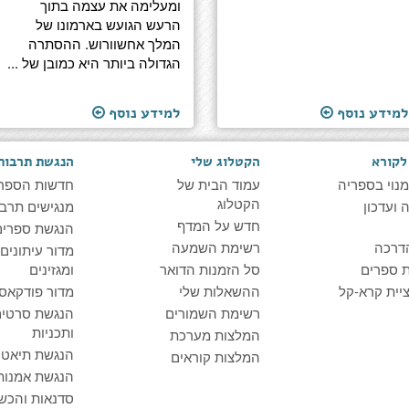
ומעלימה את עצמה בתוך
הרעש הגועש בארמונו של
המלך אחשוורוש. ההסתרה
הגדולה ביותר היא כמובן של ...
למידע נוסף
למידע נוסף
לקורא
הקטלוג שלי
הנגשת תרבות
מנוי בספריה
עמוד הבית של
חדשות הספר
הקטלוג
ועדכון
מנגישים תרבו
חדש על המדף
הנגשת ספרים
דרכה
רשימת השמעה
מדור עיתונים
 ספרים
סל הזמנות הדואר
ומגזינים
יית קרא-קל
ההשאלות שלי
מדור פודקאס
רשימת השמורים
הנגשת סרטים
ותכניות
המלצות מערכת
הנגשת תיאטרו
המלצות קוראים
הנגשת אמנות
סדנאות והכש