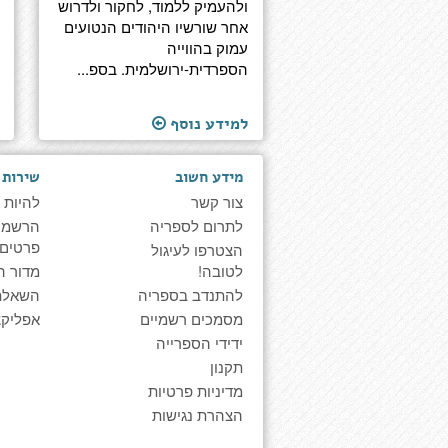
ולהעמיק ללמוד, לחקור ולדרוש
אחר שורשיו היהודים הנטועים
עמוק בהווייה
הספרדית-ירושלמית. בספ...
למידע נוסף
מידע חשוב
שירות 
צור קשר
להיות 
לתרום לספריה
הרשמה 
פרטים
הצטרפו לעיגול
לטובה!
מדור ה
להתנדב בספריה
השאלת
מסמכים רשמיים
אפליקצ
ידידי הספרייה
תקנון
מדיניות פרטיות
הצהרת נגישות