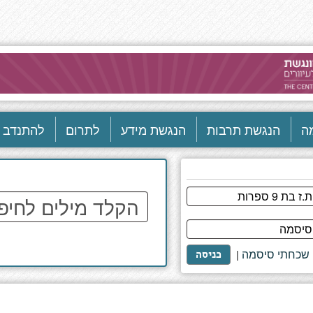
ה
הנגשת תרבות
הנגשת מידע
לתרום
להתנדב
הקלד
מילים
לחיפוש
באתר
שכחתי סיסמה
|
כניסה