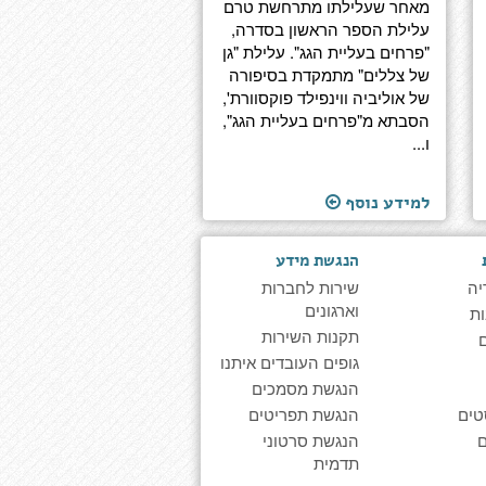
מאחר שעלילתו מתרחשת טרם
עלילת הספר הראשון בסדרה,
"פרחים בעליית הגג". עלילת "גן
של צללים" מתמקדת בסיפורה
של אוליביה ווינפילד פוקסוורת',
הסבתא מ"פרחים בעליית הגג",
ו...
למידע נוסף
הנגשת מידע
יה
שירות לחברות
וארגונים
ת
תקנות השירות
גופים העובדים איתנו
הנגשת מסמכים
טים
הנגשת תפריטים
הנגשת סרטוני
תדמית