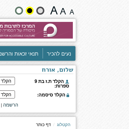
דף
שנה
כותר
גודל
טקסט
וצבעים:
נעים להכיר
תנאי זכאות והרשמ
שלום, אורח
הקלד ת.ז בת 9
ספרות:
הקלד סיסמה:
הרשמה
|
הקטלוג
דף כותר