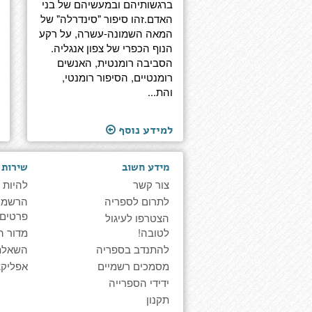
ברגשותיהם ובמעשיהם של בני
האדם.זהו סיפור "סינדרלה" של
המאה השמונה-עשרה, על רקע
הנוף הכפרי של צפון אנגליה.
הסביבה רומנטית, האנשים
רומנטיים, הסיפור רומנטי,
והת...
למידע נוסף
מידע חשוב
שירות 
צור קשר
להיות 
לתרום לספריה
הרשמה 
פרטים
הצטרפו לעיגול
לטובה!
מדור ה
להתנדב בספריה
השאלת
מסמכים רשמיים
אפליקצ
ידידי הספרייה
תקנון