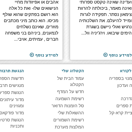
ועדינה שאינה טקסט ספרותי
אהבים או אפיזודות מחיי
ואינה מאמר, ביכולתה להרוות
הנישואים שלו- ואת כל אלה
צימאון נסתר. תפקידה לגרות
הוא רושם בפתקים שהוא שולף
ומייד להיעלם. את השלכותיה
מכיסו. הוא כותב מיני מכתבים
נרגיש ואולי ניישם בשגרת
מוזרים, שאינם נשלחים
הימים שיבואו. וירג'יניה וול...
לנמענים, ביניהם בני משפחה
חברים , עמיתים, אויבי...
למידע נוסף
למידע נוסף
לקורא
הקטלוג שלי
הנגשת תרבות
מנוי בספריה
עמוד הבית של
חדשות הספר
הקטלוג
ועדכון
מנגישים תרבו
חדש על המדף
הנגשת ספרים
דרכה
רשימת השמעה
מדור עיתונים
 ספרים
סל הזמנות הדואר
ומגזינים
יית קרא-קל
ההשאלות שלי
מדור פודקאס
רשימת השמורים
הנגשת סרטים
ותכניות
המלצות מערכת