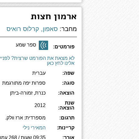
ארמון חצות
מחבר:
סאפון, קרלוס רואיס
ספר שמע
פורמטים:
לא מצאת את הפורמט שרצית? לפניי
אלינו לחץ כאן
שפה:
עברית
סוגה:
ספרות יפה מתורגמת
הוצאה:
כנרת, זמורה-ביתן
שנת
2012
הוצאה:
תרגום:
מספרדית: ארז וולק.
קריינות:
המאירי נילי
אורך:
09:35 שעות / 268 עמודים