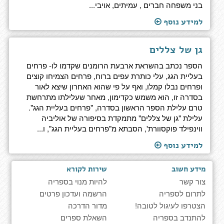
בני משפחה חברים , עמיתים, אויבי...
למידע נוסף
גן של צללים
הספר נכתב בהשראת ארבעת הרומנים שקדמו לו- פרחים
בעליית הגג, עלי כותרת עפים ברוח, פרחים הצמיחו קוצים
ופרחים נבלו קמלו, ואף על פי שהוא האחרון שיצא לאור
בסדרה זו, הוא משמש כקדימון, מאחר שעלילתו מתרחשת
טרם עלילת הספר הראשון בסדרה, "פרחים בעליית הגג".
עלילת "גן של צללים" מתמקדת בסיפורה של אוליביה
ווינפילד פוקסוורת', הסבתא מ"פרחים בעליית הגג", ו...
למידע נוסף
מידע חשוב
שירות לקורא
צור קשר
להיות מנוי בספריה
לתרום לספריה
הרשמה ועדכון פרטים
הצטרפו לעיגול לטובה!
מדור הדרכה
להתנדב בספריה
השאלת ספרים