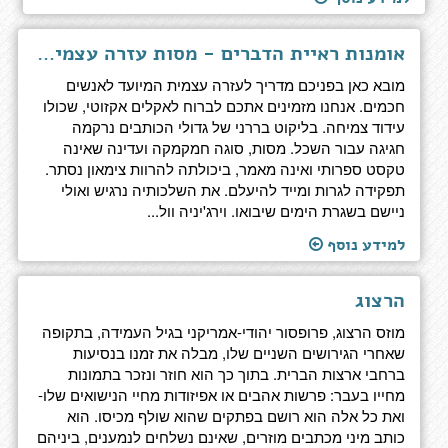
אומנות ראיית הדברים - מסות עזרה עצמית עבור חכמים
מובא כאן בפניכם מדריך לעזרה עצמית המיועד לאנשים
חכמים. אנחנו מזמינים אתכם לברוח לאקלים אקזוטי, שכולו
עידוד צמיחה. בליקוט בררני של גדולי הכותבים נרקמה
חגיגה עבור השכל. מסות, סוגה חמקמקה ועדינה שאינה
טקסט ספרותי ואינה מאמר, ביכולתה להרוות צימאון נסתר.
תפקידה לגרות ומייד להיעלם. את השלכותיה נרגיש ואולי
ניישם בשגרת הימים שיבואו. וירג'יניה וול...
למידע נוסף
הרצוג
מוזס הרצוג, פרופסור יהודי-אמריקני בגיל העמידה, בתקופה
שאחרי הגירושים השניים שלו, מבלה את זמנו בנסיעות
ברחבי ארצות הברית. בתוך כך הוא חוזר ונזכר בתמונות
מחייו בעבר: פרשות אהבים או אפיזודות מחיי הנישואים שלו-
ואת כל אלה הוא רושם בפתקים שהוא שולף מכיסו. הוא
כותב מיני מכתבים מוזרים, שאינם נשלחים לנמענים, ביניהם