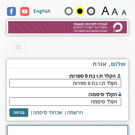
דף
שנה
English
כותר
גודל
טקסט
וצבעים:
Toggle
navigation
שלום, אורח
הקלד ת.ז בת 9 ספרות:
הקלד סיסמה:
הרשמה
שכחתי סיסמה
|
|
כניסה