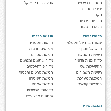
מסמכים רשמיים
אפליקציית קרא-קל
ידידי הספרייה
תקנון
מדיניות פרטיות
הצהרת נגישות
הקטלוג שלי
הנגשת תרבות
עמוד הבית של הקטלוג
חדשות הספריה
חדש על המדף
מנגישים תרבות
רשימת השמעה
הנגשת ספרים
סל הזמנות הדואר
מדור עיתונים ומגזינים
ההשאלות שלי
מדור פודקאסטים
רשימת השמורים
הנגשת סרטים ותכניות
המלצות מערכת
הנגשת תיאטרון
המלצות קוראים
הנגשת אמנות
סדנאות והכשרות
שותפים מקצועיים
הנגשת מידע