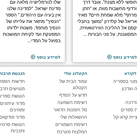
חופשי ללא מצנח", אובד דרך
שלו לנורמליזציה מלאה עם
ורדוף מחשבות מוות, או "חתן
מדינת ישראל. "למדינה שלנו
מרחף" מלא שמחת חיים? מאיר
אין בעיה עם היהודים." הספר
אריאל של קלדרון "נמשך בחבלי
"הנסיך" מתאר את עלייתו של
קסם אל ההליכה הווירטואוזית,
הנסיך מוחמד, משנות ילדותו
המסוגננת, על פני הבורות ...
המפונקת ועד לקיחת המושכות
בפועל על המדי...
למידע נוסף
למידע נוסף
לקורא
הקטלוג שלי
הנגשת תרבות
מנוי בספריה
עמוד הבית של
חדשות הספר
הקטלוג
ועדכון
מנגישים תרבו
חדש על המדף
הנגשת ספרים
דרכה
רשימת השמעה
מדור עיתונים
 ספרים
סל הזמנות הדואר
ומגזינים
יית קרא-קל
ההשאלות שלי
מדור פודקאס
רשימת השמורים
הנגשת סרטים
ותכניות
המלצות מערכת