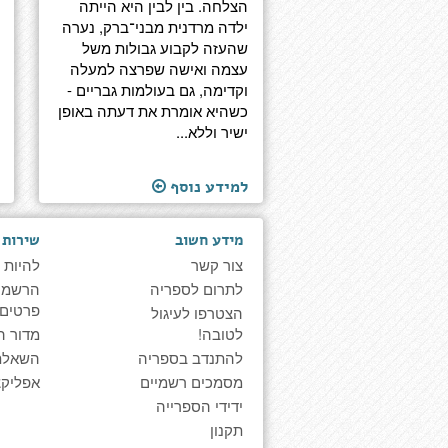
הצלחה. בין לבין היא הייתה
ילדה מרדנית מבני־ברק, נערה
שהעזה לקבוע גבולות משל
עצמה ואישה שפרצה למעלה
וקדימה, גם בעולמות גבריים -
כשהיא אומרת את דעתה באופן
ישיר וללא...
למידע נוסף
מידע חשוב
שירות 
צור קשר
להיות 
לתרום לספריה
הרשמה 
פרטים
הצטרפו לעיגול
לטובה!
מדור ה
להתנדב בספריה
השאלת
מסמכים רשמיים
אפליקצ
ידידי הספרייה
תקנון