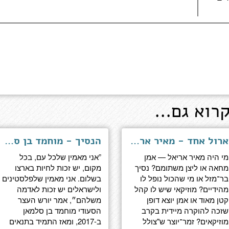
רוא גם...
ארול אחד - מאיר אריאל, ביוגרפיה
הנסיך - מוחמד בן סלמאן, האיש ששינה את ערב הסעודית
מי היה מאיר אריאל — אמן
”אני מאמין שלכל עם, בכל
מחאה או ליצן משתומם? נסיך
מקום, יש זכות לחיות בארצו
בר־מזל או מי שהכול נופל לו
בשלום. אני מאמין שלפלסטינים
מהידיים? מוזיקאי שיש לו קהל
ולישראלים יש זכות לאדמה
קטן מאוד או אמן יוצא דופן
משלהם״, אמר יורש העצר
שזכה להוקרה מיידית בקרב
הסעודי מוחמד בן סלמאן
מוזיקאים? זמר־יוצר ש"צולל
ב-2017, ומאז התמיד בתנאים