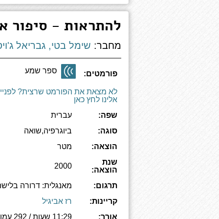
להתראות - סיפור א
מחבר:
שימל בטי, גבריאל ג'ויס
ספר שמע
פורמטים:
לא מצאת את הפורמט שרצית? לפניי
אלינו לחץ כאן
שפה:
עברית
סוגה:
ביוגרפיה,שואה
הוצאה:
מטר
שנת
2000
הוצאה:
תרגום:
מאנגלית: דרורה בלישה
קריינות:
רז אביגיל
אורך:
11:29 שעות / 292 עמודים