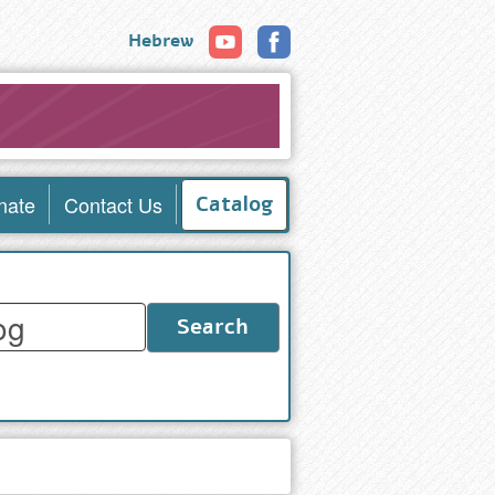
Hebrew
nate
Contact Us
Catalog
Search