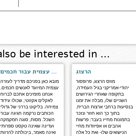
also be interested in …
הרצוג
אומנות ראיית הדברים - מסות עזרה עצמית עבור חכמים
מוזס הרצוג, פרופסור
מובא כאן בפניכם מדריך לעזרה
יהודי-אמריקני בגיל העמידה,
עצמית המיועד לאנשים חכמים.
בתקופה שאחרי הגירושים
אנחנו מזמינים אתכם לברוח
השניים שלו, מבלה את זמנו
לאקלים אקזוטי, שכולו עידוד
בנסיעות ברחבי ארצות הברית.
צמיחה. בליקוט בררני של גדולי
בתוך כך הוא חוזר ונזכר
הכותבים נרקמה חגיגה עבור
בתמונות מחייו בעבר: פרשות
השכל. מסות, סוגה חמקמקה
אהבים או אפיזודות מחיי
ועדינה שאינה טקסט ספרותי
הנישואים שלו- ואת כל אלה
ואינה מאמר, ביכולתה להרוות