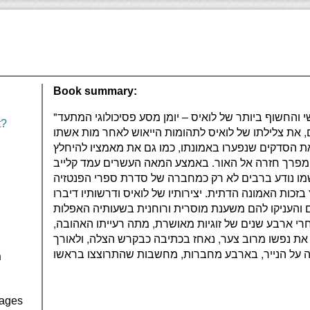
Book summary:
"התבוננות ביגון" הוא הטקסט האישי והחשוף ביותר של לואיס – יומן מסע פסיכולוגי המתעד
t?
ם, את צלילתו של לואיס לתהומות הייאוש לאחר מות אשתו
ואת הסדקים שנפערו באמונתו, כמו גם את מאמציו להיחלץ
מפרך חזרה אל האור. באמצע המאה העשרים עמד קלייב
שמו נודע ברבים לא רק כמחברה של סדרת ספרי הפנטזיה
בזכות האמונה הדתית. יצירותיו של לואיס ודרשותיו דיברו
נם והעניקו להם משענת מוסרית ורוחנית בשעותיה האפלות
נושות. אולם בשנת 1960, אחרי ארבע שנים של זוגיות מאושרת, מתה רעייתו האהובה,
ע את נפשו מרוב צער, נאחז בכתיבה כבקרש הצלה, ולאורך
מ
Pages