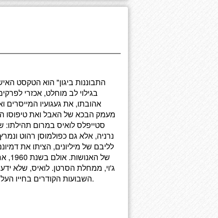
בגילוי לב מוחלט, אכזרי לפרקי
אהובתו, את געגועיו המייסרים 
מעמק הבכא של האבל ואת טיפוסו ה
סטייפלס לואיס במרום תהילתו: 
נרניה, אלא גם כפולמוסן רהוט ונמרץ 
לליבם של מיליונים, הציתו את דמיו
של הא
ג'וי, ממחלת הסרטן. לואיס, שלא יד
השבועות הקודרים בחייו העלה על הנייר, בארבע מחברות, מחשבות שהתרוצצו בראשו.