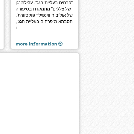
"פרחים בעליית הגג". עלילת "גן
של צללים" מתמקדת בסיפורה
של אוליביה ווינפילד פוקסוורת',
הסבתא מ"פרחים בעליית הגג",
ו...
more information