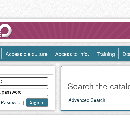
Accessible culture
Access to info.
Training
Do
Enter
words
to
Advanced Search
search
t Password
|
Sign In
the
catalog