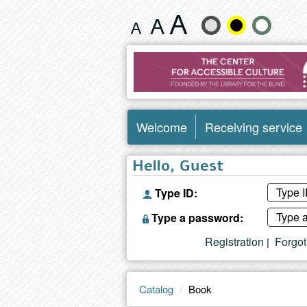
Book
Change
text
size
and
Welcome
Receiving service
color
Hello, Guest
Type ID:
Type a password:
Registration
Forgo
|
Catalog
Book