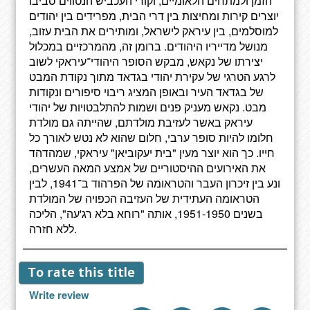
הזמן ולמתחים הלאומיים, וקורי העכביש הנטווים סביבו
יוצרים קירות ומחיצות בין דרי הבית, מפרידים בין יהודים
למוסלמים, בין עיראק לישראל, ומותירים את הבית עזוב,
מנושל מדייריו היהודים. ברומן זה, מהמרכזיים במכלול
יצירתו של נקאש, מבקש הסופר היהודי־עיראקי לשוב
לרגע הטרגי של עקירת יהודי בגדאד מתוך נקודת המבט
של בגדאד העיר ובאופן המציג ריבוי סיפורים ונקודות
מבט. נקאש מעניק פנים ושמות להתלבטויות של יהודי
עיראק באשר לעזיבת מולדתם, שהייתה גם מולדת
חלומו להיות סופר ערבי, חלום שהוא לא נטש לאורך כל
חייו. כך הוא יוצר מעין "בית יעקוביאן" עיראקי, שמהדהד
את האירועים ההיסטוריים של אמצע המאה העשרים,
ונע בין זיכרון העבר והטראומה של הפרהוד ב־1941, לבין
הטראומה העתידית של העזיבה הכפויה של המולדת
בשנים 1951-1950, אותה "רוחא בלא רג'עה", הליכה
ללא חזרה.
To rate this title
Write review