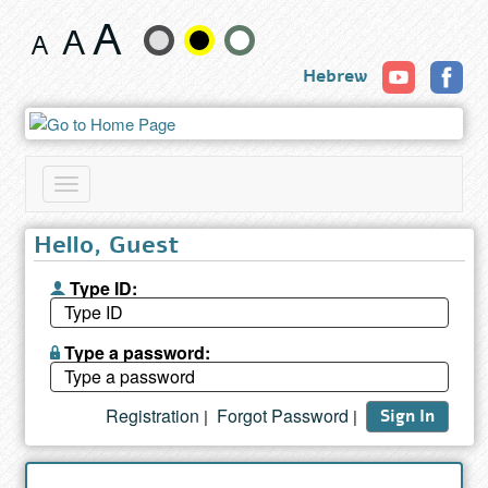
Book
Change
Hebrew
text
size
and
Toggle
color
navigation
Hello, Guest
Type ID:
Type a password:
Registration
Forgot Password
|
|
Sign In