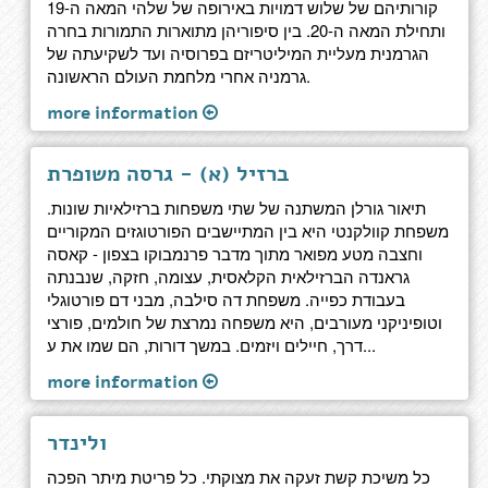
קורותיהם של שלוש דמויות באירופה של שלהי המאה ה-19
ותחילת המאה ה-20. בין סיפוריהן מתוארות התמורות בחרה
הגרמנית מעליית המיליטריזם בפרוסיה ועד לשקיעתה של
גרמניה אחרי מלחמת העולם הראשונה.
more information
ברזיל (א) - גרסה משופרת
תיאור גורלן המשתנה של שתי משפחות ברזילאיות שונות.
משפחת קוולקנטי היא בין המתיישבים הפורטוגזים המקוריים
וחצבה מטע מפואר מתוך מדבר פרנמבוקו בצפון - קאסה
גראנדה הברזילאית הקלאסית, עצומה, חזקה, שנבנתה
בעבודת כפייה. משפחת דה סילבה, מבני דם פורטוגלי
וטופיניקני מעורבים, היא משפחה נמרצת של חולמים, פורצי
דרך, חיילים ויזמים. במשך דורות, הם שמו את ע...
more information
ולינדר
כל משיכת קשת זעקה את מצוקתי. כל פריטת מיתר הפכה