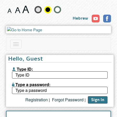
Book
Change
Hebrew
text
size
and
Toggle
color
navigation
Hello, Guest
Type ID:
Type a password:
Registration
Forgot Password
|
|
Sign In