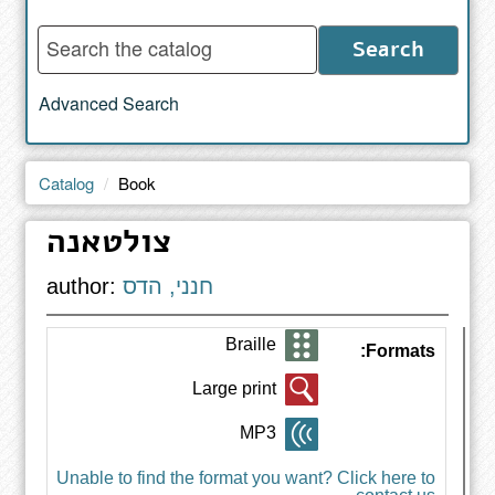
Enter
Search
words
to
Advanced Search
search
the
catalog
Catalog
Book
צולטאנה
חנני, הדס
author:
Braille
Formats:
Large print
MP3
Unable to find the format you want? Click here to