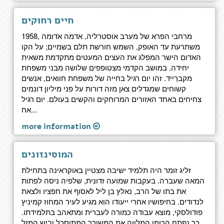
חיים רחוקים
1958, מרחבי הפרא של מערב אוסטרליה, אדמה אדומה
משתרעת עד האופק, השמש חורשת תלם בשמיים; על הקו
האדום הישר המפלג את העצים המעטים מתקדמת משאית
יחידה. במושב הקדמי מצטופפים שלושה מבני משפחת
מקברַייד. זהו יום רגיל בחייה של משפחת חוואים, אנשים
קשוחים שמגדלים צאן מזה דורות על פני מיליון דונמים
צחיחים באחד האזורים המרוחקים והקשים בעולם. יום רגיל
אח...
more information
המוסינזונים
זליג זומר היה תלמיד ישיבה מצטיין באוקראינה בתחילת
המאה שעברה. בעקבות שמועה זדונית, שלפיה ניסה לפתות
את בתו של הרב, נאלץ בן ליל לאסוף את חפציו ולצאת
לנדודים. בחיפושיו אחרי ייעודו הוא מגיע לעיר המחוז קמיניץ
פודולסקי, מוצא עבודה כמורה לעברית ומתאהב בתלמידתו.
כך נפתח הרומן המלווה את המשורר המתוסכל וביש המזל