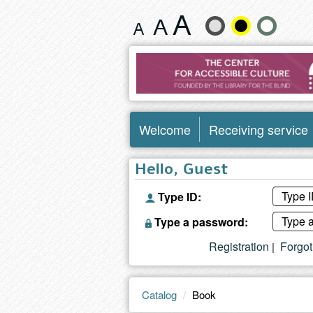
Book
Change
text
size
and
Welcome
Receiving service
color
Hello, Guest
Type ID:
Type a password:
Registration
Forgo
|
Catalog
Book