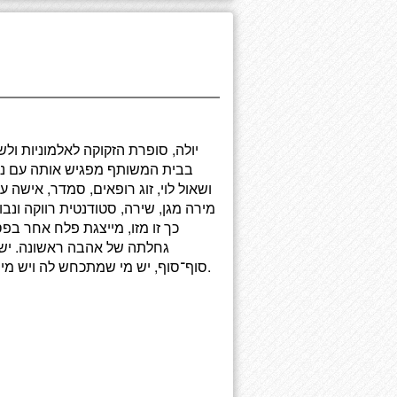
יולה, סופרת הזקוקה לאלמוניות ו
בבית המשותף מפגיש אותה עם ניסו
ושאול לוי, זוג רופאים, סמדר, אישה
מירה מגן, שירה, סטודנטית רווקה ונבו
כך זו מזו, מייצגת פלח אחר ב
גחלתה של אהבה ראשונה. יש ב
סוף־סוף, יש מי שמתכחש לה ויש מי שמתעב אותה — אולם כך או אחרת, כולן נחרכות באישה.