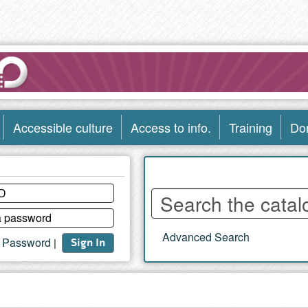
Accessible culture
Access to info.
Training
Do
Enter
words
to
Advanced Search
search
t Password
|
Sign In
the
catalog