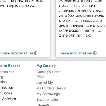
מגבלות הקורונה, מפשפש גיל
עצמה את המשימה המורכבת
ריבה בארכיון חייו, מנסה
של כתיבת פרקים מחייו.
בגעגוע להחיות את הצבעוניות
שאפיינה אותם פעם. ככל שהוא
צולל בעקבות הזיכרון, קורסים
הפערים שבין המציאות והדמיון,
בין חיי הזוהר הנוצצים של אז
לאפרוריות התקופה, ב...
more information
more information
ce to Reader
My Catalog
ration and
Catalog's Home
ng
Page
ation
playlist My
l Section
Mail Orders Basket
ng Books
My Borrowings
l Activities
Save for Later
Library's