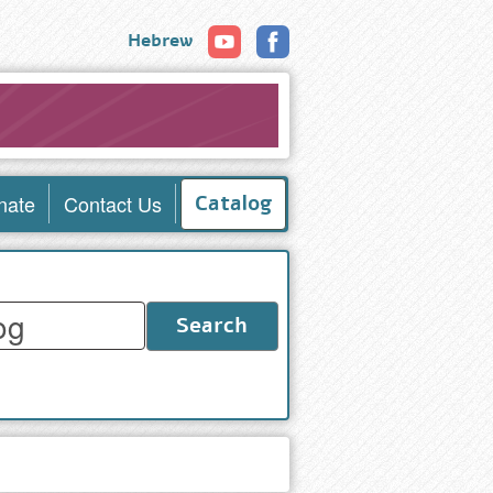
Hebrew
nate
Contact Us
Catalog
Search