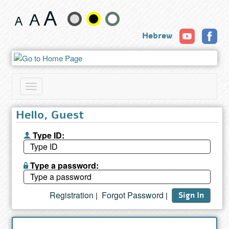
Book
Change
Hebrew
text
size
and
Toggle
color
navigation
Hello, Guest
Type ID:
Type a password:
Registration
Forgot Password
|
|
Sign In