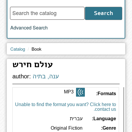
Enter
Search
words
to
Advanced Search
search
the
catalog
Catalog
Book
עולם חירש
ענה, בתיה
author:
MP3
Formats:
Unable to find the format you want? Click here to
contact us.
Language:
עברית
Original Fiction
Genre: