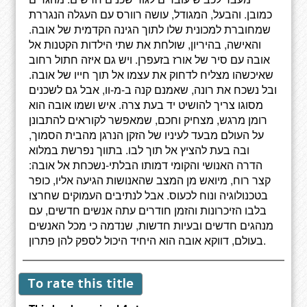
כמובן. והבעל, המגודל, עושה רוורס עם העגלה הנגררת
שמחוברת למכונית שלו לתוך הגינה הקדמית של אובה.
והאישה, בהיריון, שולחת את שתי הילדות הקטנות אל
אובה עם סיר של אורז בזעפרן. ויש גם איזה חתול רחוב
שאיכשהו מצליח לדחוק את עצמו אל תוך חייו של אובה.
ובל נשכח את רונה, שאמנם קנה ב-מ-וו, אבל גם לשכנים
מסוגו צריך להושיט יד בעת צרה. איש ושמו אובה הוא
רומן מרגש, מצחיק וחכם, שמאפשר לקוראים להתבונן
על העולם מבעד לעיניו של הזקן הנרגן מהבית הסמוך,
ובה בעת להציץ אל תוך לבו. בתווך נפרשת במלוא
הדרה האנושי והקומי דמותו הבלתי-נשכחת אל אובה:
קצר רוח, מיואש מן המצב שהאנושות הגיעה אליו, כופר
בטכנולוגיה ונוח לכעוס. אבל לנתיבים העמוקים שחרצו
בלבו הזיכרונות והזמן חודרים עתה אנשים חדשים, עם
מנהגים חדשים ובעיות חדשות, שנדמה כי מכל האנשים
בעולם, דווקא אובה הוא היחיד היכול לספק להן פתרון.
To rate this title