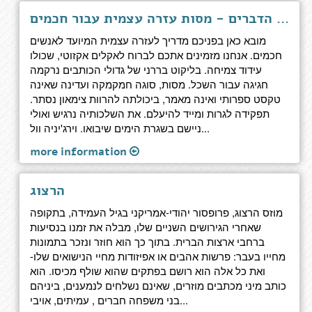
אומנות ראיית הדברים - מסות עזרה עצמית עבור חכמים
מובא כאן בפניכם מדריך לעזרה עצמית המיועד לאנשים
חכמים. אנחנו מזמינים אתכם לברוח לאקלים אקזוטי, שכולו
עידוד צמיחה. בליקוט בררני של גדולי הכותבים נרקמה
חגיגה עבור השכל. מסות, סוגה חמקמקה ועדינה שאינה
טקסט ספרותי ואינה מאמר, ביכולתה להרוות צימאון נסתר.
תפקידה לגרות ומייד להיעלם. את השלכותיה נרגיש ואולי
ניישם בשגרת הימים שיבואו. וירג'יניה וול...
more information
הרצוג
מוזס הרצוג, פרופסור יהודי-אמריקני בגיל העמידה, בתקופה
שאחרי הגירושים השניים שלו, מבלה את זמנו בנסיעות
ברחבי ארצות הברית. בתוך כך הוא חוזר ונזכר בתמונות
מחייו בעבר: פרשות אהבים או אפיזודות מחיי הנישואים שלו-
ואת כל אלה הוא רושם בפתקים שהוא שולף מכיסו. הוא
כותב מיני מכתבים מוזרים, שאינם נשלחים לנמענים, ביניהם
בני משפחה חברים , עמיתים, אויבי...