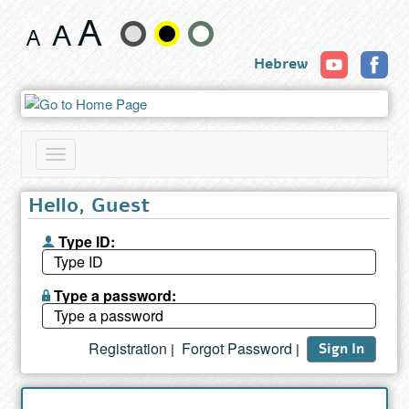
Book
Change
Hebrew
text
size
and
Toggle
color
navigation
Hello, Guest
Type ID:
Type a password:
Registration
Forgot Password
|
|
Sign In