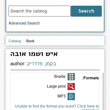
Enter
Search
words
to
Advanced Search
search
the
catalog
Catalog
Book
איש ושמו אובה
בקמן, פרדריק
author:
Braille
Formats:
Large print
MP3
Unable to find the format you want? Click here to