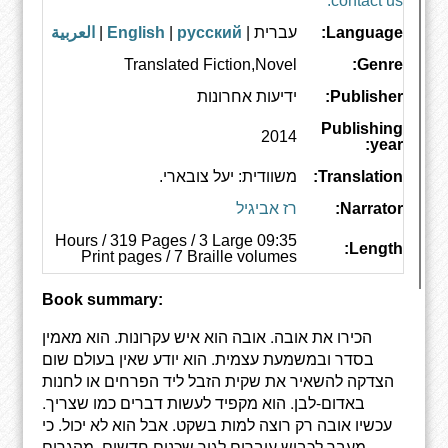
contact us.
Language:
עברית |
русский
|
English
|
العربية
Translated Fiction,Novel
Genre:
Publisher:
ידיעות אחרונות
Publishing
2014
year:
Translation:
משוודית: יעל צובארי.
Narrator:
רז אביגיל
09:35 Hours / 319 Pages / 3 Large
Length:
Print pages / 7 Braille volumes
Book summary:
הכירו את אובה. אובה הוא איש עקרונות. הוא מאמין
בסדר ובמשמעת עצמית. הוא יודע שאין בעולם שום
הצדקה להשאיר את שקית הזבל ליד הפרחים או לחנות
באדום-לבן. הוא מקפיד לעשות דברים כמו שצריך.
עכשיו אובה רק רוצה למות בשקט. אבל הוא לא יכול. כי
מעבר לכביש עוברים לגור שכנים חדשים. מהגרים