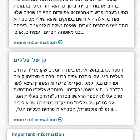
ברחבי ארצות הברית. בתוך כך הוא חוזר ונזכר בתמונות
מחייו בעבר: פרשות אהבים או אפיזודות מחיי הנישואים שלו-
ואת כל אלה הוא רושם בפתקים שהוא שולף מכיסו. הוא
כותב מיני מכתבים מוזרים, שאינם נשלחים לנמענים, ביניהם
בני משפחה חברים , עמיתים, אויבי...
more information
גן של צללים
הספר נכתב בהשראת ארבעת הרומנים שקדמו לו- פרחים
בעליית הגג, עלי כותרת עפים ברוח, פרחים הצמיחו קוצים
ופרחים נבלו קמלו, ואף על פי שהוא האחרון שיצא לאור
בסדרה זו, הוא משמש כקדימון, מאחר שעלילתו מתרחשת
טרם עלילת הספר הראשון בסדרה, "פרחים בעליית הגג".
עלילת "גן של צללים" מתמקדת בסיפורה של אוליביה
ווינפילד פוקסוורת', הסבתא מ"פרחים בעליית הגג", ו...
more information
Important Information