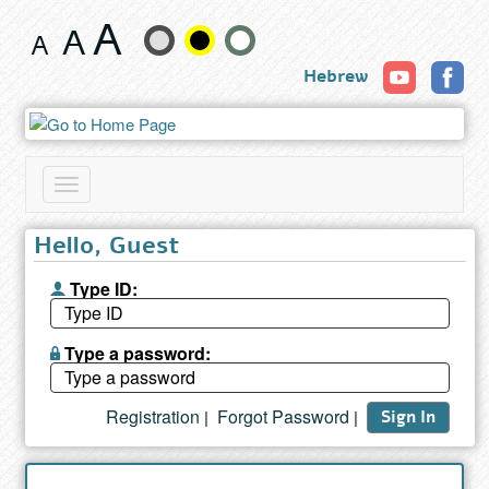
Book
Change
Hebrew
text
size
and
Toggle
color
navigation
Hello, Guest
Type ID:
Type a password:
Registration
Forgot Password
|
|
Sign In