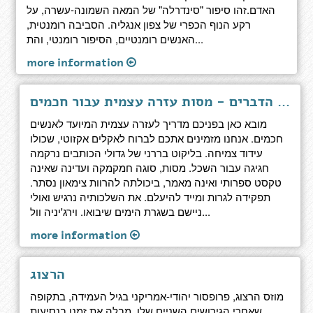
האדם.זהו סיפור "סינדרלה" של המאה השמונה-עשרה, על
רקע הנוף הכפרי של צפון אנגליה. הסביבה רומנטית,
האנשים רומנטיים, הסיפור רומנטי, והת...
more information
אומנות ראיית הדברים - מסות עזרה עצמית עבור חכמים
מובא כאן בפניכם מדריך לעזרה עצמית המיועד לאנשים
חכמים. אנחנו מזמינים אתכם לברוח לאקלים אקזוטי, שכולו
עידוד צמיחה. בליקוט בררני של גדולי הכותבים נרקמה
חגיגה עבור השכל. מסות, סוגה חמקמקה ועדינה שאינה
טקסט ספרותי ואינה מאמר, ביכולתה להרוות צימאון נסתר.
תפקידה לגרות ומייד להיעלם. את השלכותיה נרגיש ואולי
ניישם בשגרת הימים שיבואו. וירג'יניה וול...
more information
הרצוג
מוזס הרצוג, פרופסור יהודי-אמריקני בגיל העמידה, בתקופה
שאחרי הגירושים השניים שלו, מבלה את זמנו בנסיעות