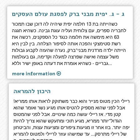
ג - ג. יפית מבני ברק לפסגת עולם העסקים
כשהייתה בת 13 חלמה יפית שיהיה לה דוכן שבו תמכור
לחבריה ספרים, עם צלוחית ועליה עוגת גבינה. כשהיא חגגה
63 היא מימשה את חלומה כנגד כל הספקנים, רכשה את
רשת סטימצקי והפכה אותה לסיפור הצלחה. בין לבין היא
הייתה ילדה מרדנית מבני־ברק, נערה שהעזה לקבוע גבולות
משל עצמה ואישה שפרצה למעלה וקדימה, גם בעולמות
גבריים - כשהיא אומרת את דעתה באופן ישיר וללא...
more information
היכון להמראה
ריילי הכין מטוס מנייר והוא כבר משתוקק לראות אותו ממריא!
אבל לפני שהוא מספיק להטיס אותו מגיע נשר ואומר שהוא
קטן מדי. אז ריילי עושה כמה שינויים. אבל לפני שהמטוס
הגדול־יותר ממריא, מגיע תוכי ומתעקש שהוא צריך להיות
יפה יותר. בזו אחר זו מגיעות ציפורים ומציעות עצות, והביטחון
של ריילי מתרסק... עד שמישהו עוזר לריילי ולמטוס להמריא