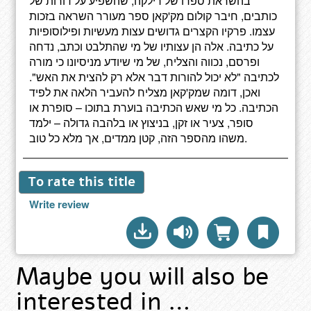
בהשראת ספרו של רילקה, שהשפיע על דורות של
כותבים, חיבר קולום מק'קאן ספר מעורר השראה בזכות
עצמו. פרקיו הקצרים גדושים עצות מעשיות ופילוסופיות
על כתיבה. אלה הן עצותיו של מי שהתלבט וכתב, נדחה
ופרסם, נכווה והצליח, של מי שיודע מניסיונו כי מורה
לכתיבה "לא יכול להורות דבר אלא רק להצית את האש".
ואכן, דומה שמק'קאן מצליח להעביר הלאה את לפיד
הכתיבה. כל מי שאש הכתיבה בוערת בתוכו – סופרת או
סופר, צעיר או זקן, בניצוץ או בלהבה גדולה – ילמד
משהו מהספר הזה, קטן ממדים, אך מלא כל טוב.
To rate this title
Write review
Maybe you will also be
interested in …