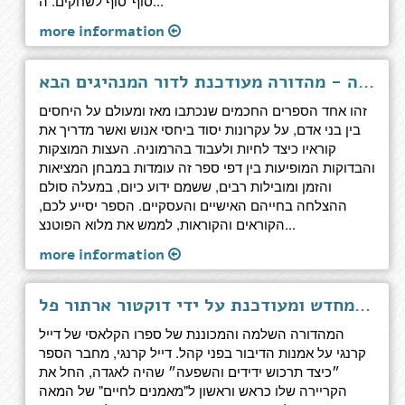
סוף־סוף לשחקים. ה...
more information
כיצד לרכוש ידידים והשפעה - מהדורה מעודכנת לדור המנהיגים הבא
זהו אחד הספרים החכמים שנכתבו מאז ומעולם על היחסים
בין בני אדם, על עקרונות יסוד ביחסי אנוש ואשר מדריך את
קוראיו כיצד לחיות ולעבוד בהרמוניה. העצות המוצקות
והבדוקות המופיעות בין דפי ספר זה עומדות במבחן המציאות
והזמן ומובילות רבים, ששמם ידוע כיום, במעלה סולם
ההצלחה בחייהם האישיים והעסקיים. הספר יסייע לכם,
הקוראים והקוראות, לממש את מלוא הפוטנצ...
more information
אמנות הדיבור בפני קהל - התוכנית המלאה, ערוכה מחדש ומעודכנת על ידי דוקטור ארתור פל
המהדורה השלמה והמכוננת של ספרו הקלאסי של דייל
קרנגי על אמנות הדיבור בפני קהל. דייל קרנגי, מחבר הספר
״כיצד תרכוש ידידים והשפעה״ שהיה לאגדה, החל את
הקריירה שלו כראש וראשון ל"מאמנים לחיים" של המאה