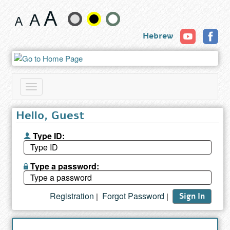
Book
Change
Hebrew
text
size
and
Toggle
color
navigation
Hello, Guest
Type ID:
Type a password:
Registration
Forgot Password
|
|
Sign In