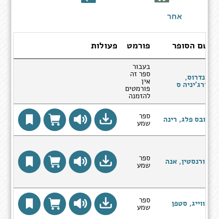
ספרים
אחר
שם הסופר
פורמט
פעולות
בעבור
ספר זה
אנדרוס,
אין
וירג'יניה ס
פורמטים
להזמנה
ספר
דובס פלג, רינה
שמע
ספר
אורנסטין, אנה
שמע
ספר
צווייג, סטפן
שמע