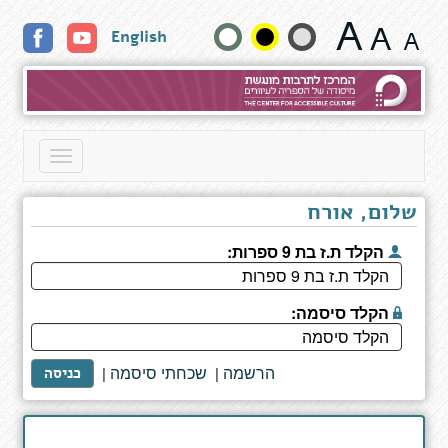
תוצאות
שנה
English
חיפוש
גודל
טקסט
וצבעים:
Toggle
navigation
שלום, אורח
הקלד ת.ז בת 9 ספרות:
הקלד סיסמה:
הרשמה
שכחתי סיסמה
|
|
כניסה