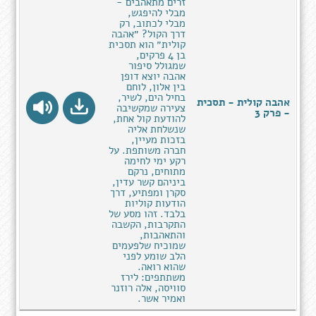
זרים מתאהבים -
מבלי להיפגש,
מבלי לכתוב, רק
דרך הקול? ״אהבה
קולית״ הוא תסכית
בן 4 פרקים,
שמגולל סיפור
אהבה יוצא דופן
בין אלון, לוחם
בחיל הים, לשיר,
אהבה קולית - תסכית
צעירה שמקשיבה
- פרק 3
להודעת קול אחת,
שנשלחת אליה
בזכות מעיין,
חברה משותפת. על
רקע ימי לחימה
מתוחים, נרקם
ביניהם קשר עדין,
סקרן ומפתיע, דרך
הודעות קוליות
בלבד. זהו מסע של
התקרבות, הקשבה
והתאהבות,
שמוכיח שלפעמים
הלב שומע לפני
שהוא רואה.
משתתפים: לירז
סוויסה, אלה רוזנר
ואמיר אשר.