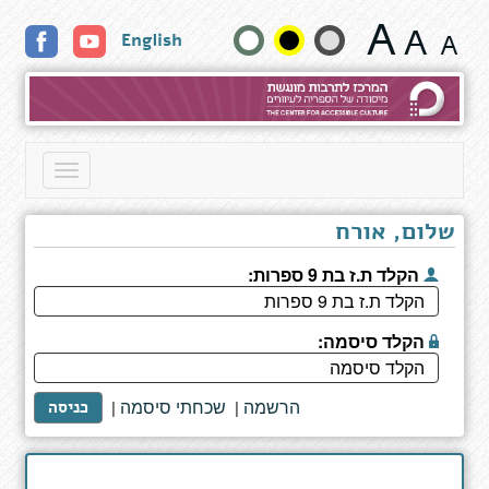
תוצאות
שנה
English
חיפוש
גודל
טקסט
וצבעים:
Toggle
navigation
שלום, אורח
הקלד ת.ז בת 9 ספרות:
הקלד סיסמה:
הרשמה
שכחתי סיסמה
|
|
כניסה