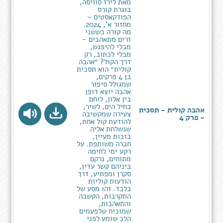
מאת לירז סוויסה,
בוגרת קורס
הפודקאסטים –
מחזור א', 2024.
מה קורה כששני
זרים מתאהבים -
מבלי להיפגש,
מבלי לכתוב, רק
דרך הקול? ״אהבה
קולית״ הוא תסכית
בן 4 פרקים,
שמגולל סיפור
אהבה יוצא דופן
בין אלון, לוחם
בחיל הים, לשיר,
אהבה קולית - תסכית
צעירה שמקשיבה
- פרק 4
להודעת קול אחת,
שנשלחת אליה
בזכות מעיין,
חברה משותפת. על
רקע ימי לחימה
מתוחים, נרקם
ביניהם קשר עדין,
סקרן ומפתיע, דרך
הודעות קוליות
בלבד. זהו מסע של
התקרבות, הקשבה
והתאהבות,
שמוכיח שלפעמים
הלב שומע לפני