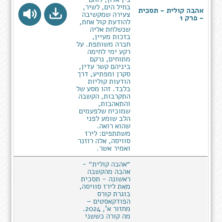
בחיל הים, לשיר,
אהבה קולית - תסכית
צעירה שמקשיבה
- פרק 1
להודעת קול אחת,
שנשלחת אליה
בזכות מעיין,
חברה משותפת. על
רקע ימי לחימה
מתוחים, נרקם
ביניהם קשר עדין,
סקרן ומפתיע, דרך
הודעות קוליות
בלבד. זהו מסע של
התקרבות, הקשבה
והתאהבות,
שמוכיח שלפעמים
הלב שומע לפני
שהוא רואה.
משתתפים: לירז
סוויסה, אלה רוזנר
ואמיר אשר.
״אהבה קולית״ -
אהבה מהקשבה
ראשונה - תסכית
מאת לירז סוויסה,
בוגרת קורס
הפודקאסטים –
מחזור א', 2024.
מה קורה כששני