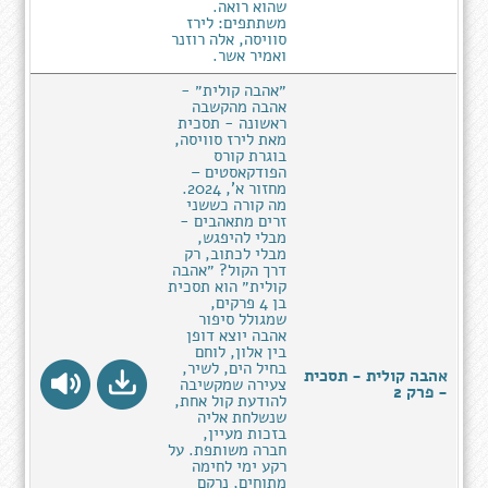
שהוא רואה.
משתתפים: לירז
סוויסה, אלה רוזנר
ואמיר אשר.
״אהבה קולית״ -
אהבה מהקשבה
ראשונה - תסכית
מאת לירז סוויסה,
בוגרת קורס
הפודקאסטים –
מחזור א', 2024.
מה קורה כששני
זרים מתאהבים -
מבלי להיפגש,
מבלי לכתוב, רק
דרך הקול? ״אהבה
קולית״ הוא תסכית
בן 4 פרקים,
שמגולל סיפור
אהבה יוצא דופן
בין אלון, לוחם
בחיל הים, לשיר,
אהבה קולית - תסכית
צעירה שמקשיבה
- פרק 2
להודעת קול אחת,
שנשלחת אליה
בזכות מעיין,
חברה משותפת. על
רקע ימי לחימה
מתוחים, נרקם