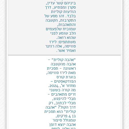
ביניהם קשר עדין,
סקרן ומפתיע, דרך
הודעות קוליות
בלבד. זהו מסע של
התקרבות, הקשבה
והתאהבות,
שמוכיח שלפעמים
הלב שומע לפני
שהוא רואה.
משתתפים: לירז
סוויסה, אלה רוזנר
ואמיר אשר.
״אהבה קולית״ -
אהבה מהקשבה
ראשונה - תסכית
מאת לירז סוויסה,
בוגרת קורס
הפודקאסטים –
מחזור א', 2024.
מה קורה כששני
זרים מתאהבים -
מבלי להיפגש,
מבלי לכתוב, רק
דרך הקול? ״אהבה
קולית״ הוא תסכית
בן 4 פרקים,
שמגולל סיפור
אהבה יוצא דופן
בין אלון, לוחם