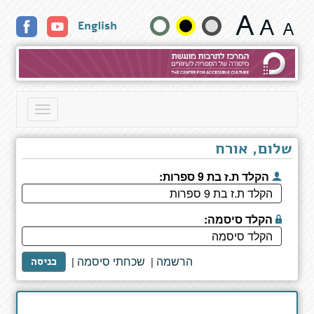
תוצאות
שנה
English
חיפוש
גודל
טקסט
וצבעים:
Toggle
navigation
שלום, אורח
הקלד ת.ז בת 9 ספרות:
הקלד סיסמה:
הרשמה
שכחתי סיסמה
|
|
כניסה